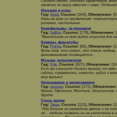
Сколько людей, столько характеров, мнен
занятие по вкусу вместе с нами. Отдыха
Игрушки и игры
Гид:
, Ссылок:
[343]
, Обновление:
[0
Apsel
Игры во всех их проявлениях: компьютер
ролевые, настольные...
Кинофильмы, тв-передачи
Гид:
, Ссылок:
[179]
, Обновление:
SolKris
"Важнейшим из всех видов искусств для на
Кумиры, фан-клубы
Гид:
, Ссылок:
[65]
, Обновление:
[1
ProFan
Всем тем, кто знает, что такое любовь..
фаноманьякам посвящается...
Музыка, исполнители
Гид:
, Ссылок:
[627]
, Обновление:
[16
Pink
Если вы слышите только музыку, то вам
сайты, справочники, новости, аудио и мно
мир музыки!
Непознанное и неопознанное
Гид:
, Ссылок:
[171]
, Обновление
postman
Магия, Уфология, Мистика, Оккультизм, 
другое.
Стиль жизни
Гид:
, Ссылок:
[122]
, Обновление:
[
Tango
"Ада больше не разводила цветы и не кол
но... любила снимать их на кинопленку в