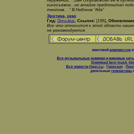
окружении, ...Ван сопровождал ее в путе
киносъемок...но втайне предпочитал под
тентом.. ." В.Набоков "Ада"
Эротика, секс
Гид:
, Ссылок:
[195]
, Обновлени
Dimcubus
Все что относится к этой области нашей
не рекомендуется.
винтовой
компрессор
к
Все музыкальные новинки и мировые хиты
Download best music hit
Все новости Одессы
-
Гороскоп
-
Прог
дизельные
генераторы