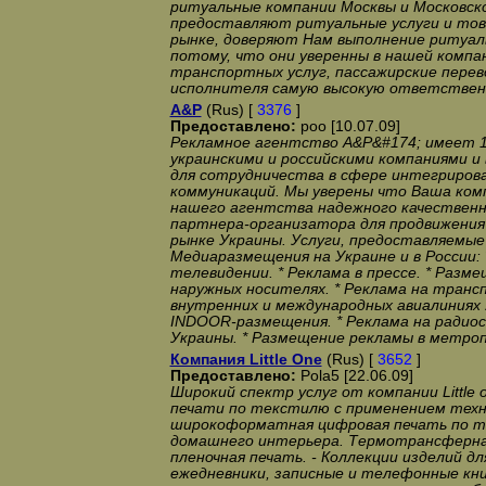
ритуальные компании Москвы и Московск
предоставляют ритуальные услуги и това
рынке, доверяют Нам выполнение ритуаль
потому, что они уверенны в нашей компан
транспортных услуг, пассажирские перев
исполнителя самую высокую ответствен
A&P
(Rus) [
3376
]
Предоставлено:
poo [10.07.09]
Рекламное агентство A&P&#174; имеет 
украинскими и российскими компаниями и 
для сотрудничества в сфере интегриров
коммуникаций. Мы уверены что Ваша ком
нашего агентства надежного качественн
партнера-организатора для продвижения 
рынке Украины. Услуги, предоставляемые
Медиаразмещения на Украине и в России:
телевидении. * Реклама в прессе. * Разм
наружных носителях. * Реклама на трансп
внутренних и международных авиалиниях У
INDOOR-размещения. * Реклама на радиос
Украины. * Размещение рекламы в метро
Компания Little One
(Rus) [
3652
]
Предоставлено:
Pola5 [22.06.09]
Широкий спектр услуг от компании Little 
печати по текстилю с применением техн
широкоформатная цифровая печать по т
домашнего интерьера. Термотрансферна
пленочная печать. - Коллекции изделий дл
ежедневники, записные и телефонные кни