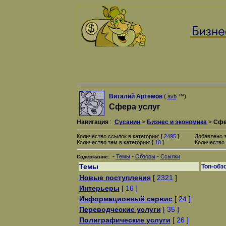
Виталий Артемов
(
™)
avb
Сфера услуг
Навигация
:
Сусанин
>
Бизнес и экономика
>
Сфе
Количество ссылок в категории: [
2495
]
Добавлено 
Количество тем в категории: [
10
]
Количество 
-
-
-
Темы
Обзоры
Ссылки
Содержание:
Темы
Топ-обз
Новые поступления
[
2321
]
Интерьеры
[
16 ]
Информационный сервис
[
24 ]
Переводческие услуги
[
35 ]
Полиграфические услуги
[
26 ]