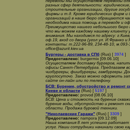
переводы Мы осуществляем переводы для
разных сфер деятельности: юридические
строительные организации, другие госу
фирмы и т.д. Кроме юридических фирм и 
организаций в наше бюро обращаются ча
необходима наша помощь в переводе и о
Преимущество нашего небольшого бюро п
что мы можем каждому нашему клиенту 
внимания. Мы находимся по адресу: г.Киев,
оф.19, вход со двора (угол ул. И.Франко и
контакты: т.222-96-89, 234-48-10, м.093-3
office@azurit.kiev.ua
Бургеры - доставка в СПб
(Rus) [
3974
]
Предоставлено:
burgermix [09.06.10]
Осуществляем доставку бургеров, напитко
офисы Санкт-Петербурга. Предлагаем все
чизбургеры, фишбургеры, гамбургеры. До
круглосуточо. Заказ можно оформить за
сайте он-лайн или по телефону.
БСВ: Бурение, обустройство и ремонт с
Киеве и области
(Rus) [
5197
]
Предоставлено:
provod [08.06.10]
БСВ: Цена и стоимость на бурение скважи
бурение воды, обустройство и ремонт скв
области. Продажа буровой техники.
"Николаевские Гаражи"
(Rus) [
3309
]
Предоставлено:
nampora [09.12.09]
Наша компания 8 лет успешно работает 
услуг. Наши сотрудники начинали свою ка