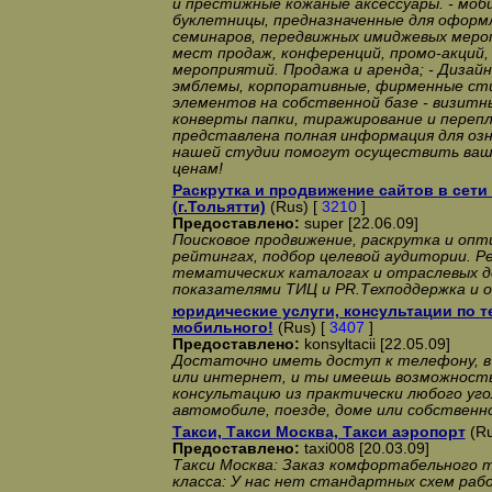
и престижные кожаные аксессуары. - моб
буклетницы, предназначенные для оформ
семинаров, передвижных имиджевых меро
мест продаж, конференций, промо-акций
мероприятий. Продажа и аренда; - Дизайн
эмблемы, корпоративные, фирменные сти
элементов на собственной базе - визитны
конверты папки, тиражирование и переп
представлена полная информация для оз
нашей студии помогут осуществить ваш
ценам!
Раскрутка и продвижение сайтов в сети
(г.Тольятти)
(Rus) [
3210
]
Предоставлено:
super [22.06.09]
Поисковое продвижение, раскрутка и опт
рейтингах, подбор целевой аудитории. Р
тематических каталогах и отраслевых д
показателями ТИЦ и PR.Техподдержка и 
юридические услуги, консультации по те
мобильного!
(Rus) [
3407
]
Предоставлено:
konsyltacii [22.05.09]
Достаточно иметь доступ к телефону, в 
или интернет, и ты имеешь возможност
консультацию из практически любого угол
автомобиле, поезде, доме или собственн
Такси, Такси Москва, Такси аэропорт
(Ru
Предоставлено:
taxi008 [20.03.09]
Такси Москва: Заказ комфортабельного т
класса: У нас нет стандартных схем раб