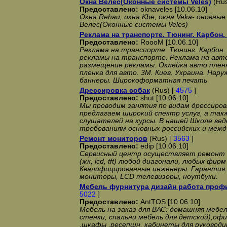
Окна Велес(Оконные системы Veles)
(Rus
Предоставлено:
oknaveles [10.06.10]
Окна Rehau, окна Kbe, окна Veka- оновны
Велес(Оконные системы Veles)
Реклама на транспорте. Тюнинг. Карбон. 
Предоставлено:
RoooM [10.06.10]
Реклама на транспорте. Тюнинг. Карбон. P
рекламы на транспорте. Реклама на авто
размещение рекламы. Оклейка авто плен
пленка для авто. 3М. Киев. Украина. Нар
баннеры. Широкоформатная печать
Дрессировка собак
(Rus) [
4575
]
Предоставлено:
shut [10.06.10]
Мы проводим занятия по видам дрессиров
предлагаем широкий спектр услуг, а так
слушателей на курсы. В нашей Школе вед
требованиям основных российских и меж
Ремонт мониторов
(Rus) [
3563
]
Предоставлено:
edip [10.06.10]
Сервисный центр осуществляет ремонт 
(жк, lcd, tft) любой диагонали, любых фир
Квалифицированные инженеры. Гарантия.
мониторы, LCD телевизоры, ноутбуки.
Мебель фурнитура дизайн работа проф
5022
]
Предоставлено:
AntTOS [10.06.10]
Мебель на заказ для ВАС: домашняя мебел
стенки, спальни,мебель для детской),оф
,шкафы ,ресепшн, кабинеты для руководи