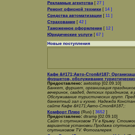
Рекламные агентства
[
27 ]
Ремонт офисной техники
[
14 ]
Средства автоматизации
[
11 ]
Страхование
[
42 ]
Таможенное оформление
[
12 ]
Юридические услуги
[
67 ]
Новые поступления
Кафе &#171;Авто-Стоп&#187; Организаци
фуршетов, обслуживание туристических
Предоставлено:
awtostop [02.09.10]
Банкет, фуршет, организация празднико
вечеринок, свадеб, детских праздников, 
Обслуживание туристических групп. Пред
банкетный зал и кухню. Надежда Конста
сайте Кафе &#171;Авто-Стоп&#187;:
Комфорт Плюс
(Rus) [
3652
]
Предоставлено:
dtramp [02.09.10]
Сайт о спутниковом TV в Крыму. Стоимо
вариантов установки.Продажа спутниково
спутниковом TV. Фотогалерея.