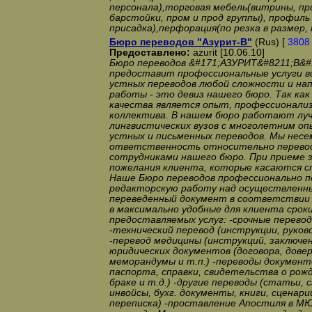
персонала),торговая мебель(витрины, пр
барстойки, пром и прод группы), профиль 
присадка),перфорация(по резка в размер, 
Бюро переводов "Азурит-В"
(Rus) [
3808
Предоставлено:
azurit [10.06.10]
Бюро переводов &#171;АЗУРИТ&#8211;В&#
предоставит профессиональные услуги вс
устных переводов любой сложности и нап
работы - это девиз нашего бюро. Так как
качества является опыт, профессионали
коллектива. В нашем бюро работают луч
лингвистических вузов с многолетним о
устных и письменных переводов. Мы несе
ответственность относительно перево
сотрудниками нашего бюро. При приеме 
пожелания клиента, которые касаются с
Наше Бюро переводов профессионально п
редакторскую работу над осуществленн
переведенный документ в соответствии 
в максимально удобные для клиента срок
предоставляемых услуг: -срочные перево
-технический перевод (инструкции, руково
-перевод медицины (инструкций, заключени
юридических документов (договора, дове
меморандумы и т.п.) -переводы документ
паспорта, справки, свидетельства о рож
браке и т.д.) -другие переводы (статьи,
инвойсы, бухг. документы, книги, сценари
переписка) -проставление Апостиля в М