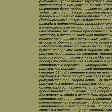
ритуальных услуг только зарождался. М
спектр ритуальных услуг по Москве и Мо
похоронное бюро предоставляет услуги п
годами мы и наши кадры совершенствовал
теперь мы стали командой профессионал
Положительные отзывы и благодарность 
награда и подтверждение профессионали
настоящее время непросто подобрать к
качественно, без обмана предоставит сво
честному и оставит заказчика полность
Конкуренция на рынке ритуальных услуг в
высока, особенно это заметно на рынке р
и Московской области. Наша компания пр
будьте осторожны когда выбираете комп
ритуального агента, не спешите, проана
предложения ритуальных у слуг в Москве 
подберите оптимальную. Ритуальные услу
катафальные перевозки и катафальный 
ритуальные перевозки по всей территори
странам СНГ. В нынешнее время не прос
партнера в сфере ритуальных перевозок.
ритуального транспорта огромный, но к
ритуальных перевозок и ритуального тр
организаций оставляет желать лучшего.
предоставляет ритуальный транспорт с
для перевозки гроба и людей. Наш транс
сертификацию, а техническое и внешнее
контролируется механиками. Водители д
катафальным транспортом &#8211; это 
стажем и настоящие профессионалы свое