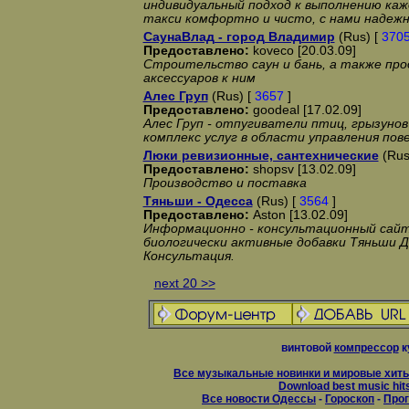
индивидуальный подход к выполнению каж
такси комфортно и чисто, с нами надежн
СаунаВлад - город Владимир
(Rus) [
370
Предоставлено:
koveco [20.03.09]
Строительство саун и бань, а также про
аксессуаров к ним
Алес Груп
(Rus) [
3657
]
Предоставлено:
goodeal [17.02.09]
Алес Груп - отпугиватели птиц, грызунов
комплекс услуг в области управления по
Люки ревизионные, сантехнические
(Rus
Предоставлено:
shopsv [13.02.09]
Производство и поставка
Тяньши - Одесса
(Rus) [
3564
]
Предоставлено:
Aston [13.02.09]
Информационно - консультационный сайт 
биологически активные добавки Тяньши 
Консультация.
next 20 >>
винтовой
компрессор
к
Все музыкальные новинки и мировые хиты
Download best music hit
Все новости Одессы
-
Гороскоп
-
Прог