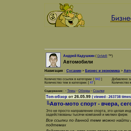
Андрей Кадушкин
(
™)
DriVeR
Автомобили
Навигация
:
Сусанин
>
Бизнес и экономика
>
Авт
Количество ссылок в категории: [
942
]
Добавлено з
Количество тем в категории: [
47
]
Количество к
-
-
-
Темы
Обзоры
Ссылки
Содержание:
Топ-обзор
от 26.05.99
( viewed - 263738 times
╚Авто-мото спорт - вчера, сег
Это не просто направление спорта, это целая инд
задействованы тысячи компаний и мелких фирм.
Все ссылки по данной теме можно найти
подтемах