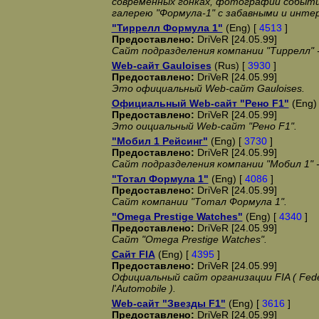
современных гонках, фотографии событий
галерею "Формула-1" с забавными и инт
"Тиррелл Формула 1"
(Eng) [
4513
]
Предоставлено:
DriVeR [24.05.99]
Сайт подразделения компании "Тиррелл" -
Web-сайт Gauloises
(Rus) [
3930
]
Предоставлено:
DriVeR [24.05.99]
Это официальный Web-сайт Gauloises.
Официальный Web-сайт "Рено F1"
(Eng)
Предоставлено:
DriVeR [24.05.99]
Это оициальный Web-сайт "Рено F1".
"Мобил 1 Рейсинг"
(Eng) [
3730
]
Предоставлено:
DriVeR [24.05.99]
Сайт подразделения компании "Мобил 1" -
"Тотал Формула 1"
(Eng) [
4086
]
Предоставлено:
DriVeR [24.05.99]
Сайт компании "Тотал Формула 1".
"Omega Prestige Watches"
(Eng) [
4340
]
Предоставлено:
DriVeR [24.05.99]
Сайт "Omega Prestige Watches".
Сайт FIA
(Eng) [
4395
]
Предоставлено:
DriVeR [24.05.99]
Официальный сайт организации FIA ( Federa
l'Automobile ).
Web-сайт "Звезды F1"
(Eng) [
3616
]
Предоставлено:
DriVeR [24.05.99]