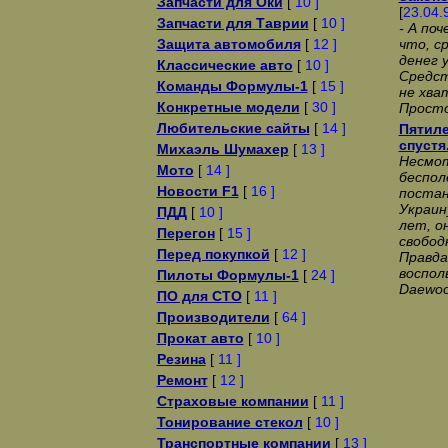
Запчасти для Оки
[
10 ]
[
23.04.
Запчасти для Таврии
[
10 ]
- А по
Защита автомобиля
[
12 ]
что, с
денег 
Классические авто
[
10 ]
Сpедст
Команды Формулы-1
[
15 ]
не хва
Конкретные модели
[
30 ]
Пpосто
Любительские сайты
[
14 ]
Пятиле
спустя
Михаэль Шумахер
[
13 ]
Несмот
Мото
[
14 ]
беспол
Новости F1
[
16 ]
постан
Украин
ПДД
[
10 ]
лет, о
Перегон
[
15 ]
свобод
Перед покупкой
[
12 ]
Правда
воспол
Пилоты Формулы-1
[
24 ]
Daewoo
ПО для СТО
[
11 ]
Производители
[
64 ]
Прокат авто
[
10 ]
Резина
[
11 ]
Ремонт
[
12 ]
Страховые компании
[
11 ]
Тонирование стекол
[
10 ]
Транспортные компании
[
13 ]