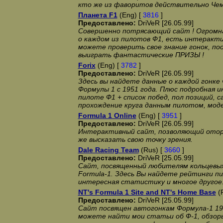
кто же из фаворитов действительно Чем
Планета F1
(Eng) [
3816
]
Предоставлено:
DriVeR [26.05.99]
Совершенно потрясающий сайт ! Огромна
о каждом из пилотов Ф1, есть интеракти
можете проверить свое знание гонок, поо
выиграть фантастические ПРИЗЫ !
Forix
(Eng) [
3782
]
Предоставлено:
DriVeR [26.05.99]
Здесь вы найдете данные о каждой гонке
Формулы 1 с 1951 года. Плюс подробная 
пилоте Ф1 + список побед, пол позиций, 
прохождение круга данным пилотом, моде
Formula 1 Online
(Eng) [
3951
]
Предоставлено:
DriVeR [26.05.99]
Интерактивный сайт, позволяющий отор
же высказать свою точку зрения.
Dale Racing Team
(Rus) [
3660
]
Предоставлено:
DriVeR [25.05.99]
Сайт, посвященный любителям кольцевых
Formula-1. Здесь Вы найдете рейтинги п
интересная статистику и многое другое
NT's Formula 1 Site and NT's Home Base
(
Предоставлено:
DriVeR [25.05.99]
Сайт посвящен автогонкам Формула-1 199
можете найти мои статьи об Ф-1, обзоры