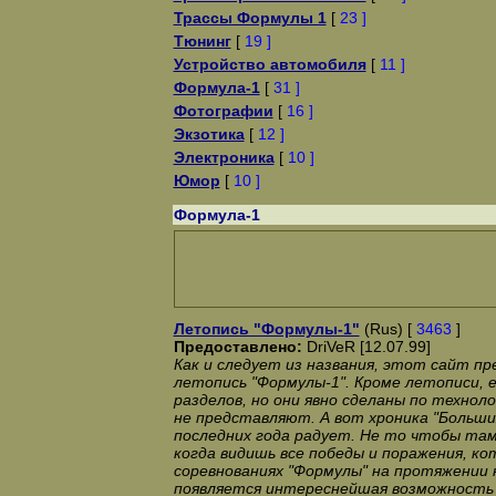
Трассы Формулы 1
[
23 ]
Тюнинг
[
19 ]
Устройство автомобиля
[
11 ]
Формула-1
[
31 ]
Фотографии
[
16 ]
Экзотика
[
12 ]
Электроника
[
10 ]
Юмор
[
10 ]
Формула-1
Летопись "Формулы-1"
(Rus) [
3463
]
Предоставлено:
DriVeR [12.07.99]
Как и следует из названия, этот сайт п
летопись "Формулы-1". Кроме летописи, е
разделов, но они явно сделаны по технол
не представляют. А вот хроника "Больши
последних года радует. Не то чтобы там
когда видишь все победы и поражения, ко
соревнованиях "Формулы" на протяжении 
появляется интереснейшая возможность 