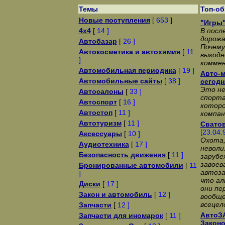
Темы
Топ-о
Новые поступления
[
653
]
"Игры"
4x4
[
14 ]
В посл
дорожа
Автобазар
[
26 ]
Почему
Автокосметика и автохимия
[
11
выгодн
]
коммен
Автомобильная периодика
[
19 ]
Авто-м
Автомобильные сайты
[
38 ]
сегодн
Это не
Автосалоны
[
33 ]
спорта
Автоспорт
[
16 ]
которо
Автостоп
[
11 ]
компан
Автотуризм
[
11 ]
Сватов
[
23.04.
Аксессуары
[
10 ]
Охота,
Аудиотехника
[
17 ]
неволи
Безопасность движения
[
11 ]
заpyбе
завоев
Бронированные автомобили
[
11
автоза
]
что а
Диски
[
17 ]
они пе
Закон и автомобиль
[
12 ]
вообще
всецел
Запчасти
[
12 ]
АвтоЗА
Запчасти для иномарок
[
11 ]
Законо