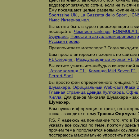
Действительно, авто-мото спорт сильно выр
водоворот затянуло сотни, если не тысячи
Ему посвящают целые разделы крупнейшие
Sportszine UK
,
La Gazzetta dello Sport
,
ICN
Ньюс Интернэшнел
.
Вы хотите быть в курсе происходящего в ми
посещайте:
Чемпион-rankings
,
FORMULA 1:
будущее.
,
Новости и актуальный хрономет
Русский проект
.
Предпочитаете мотоспорт ? Тогда заходите
Вам просто интересно походить по сайтам 
F1 Сегодня
,
Международный журнал F1
,
В
Вы хотите узнать что-нибудь о конкретной 
"Атлас команд F1"
,
Команда Mild Seven F1
,
Ferrari-Shell
.
Вы просто фан определенного гонщика ? 
Шумахера
,
Официальный Web-сайт Жака В
Главная страница Дэвида Култхарда
,
Офици
Хилла
. Для фанов Михаэля Шумахера - зах
Шумахер
.
Вам нужна информация о треке, на которо
гонка - заходите в тему
Трассы Формулы 
P.S. Я надеюсь на понимание того, что в Т
указать все ссылки по теме, поэтому здесь
прочем тема пополняется новыми ссылками
постараюсь максимально упростить поиск