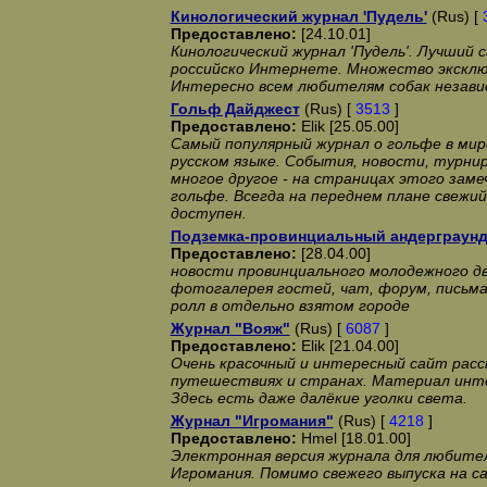
Кинологический журнал 'Пудель'
(Rus) [
Предоставлено:
[24.10.01]
Кинологический журнал 'Пудель'. Лучший 
российско Интернете. Множество эксклю
Интересно всем любителям собак незави
Гольф Дайджест
(Rus) [
3513
]
Предоставлено:
Elik [25.05.00]
Самый популярный журнал о гольфе в мире
русском языке. События, новости, турни
многое другое - на страницах этого зам
гольфе. Всегда на переднем плане свежий
доступен.
Подземка-провинциальный андерграун
Предоставлено:
[28.04.00]
новости провинциального молодежного дв
фотогалерея гостей, чат, форум, письма,
ролл в отдельно взятом городе
Журнал "Вояж"
(Rus) [
6087
]
Предоставлено:
Elik [21.04.00]
Очень красочный и интересный сайт рас
путешествиях и странах. Материал инт
Здесь есть даже далёкие уголки света.
Журнал "Игромания"
(Rus) [
4218
]
Предоставлено:
Hmel [18.01.00]
Электронная версия журнала для любите
Игромания. Помимо свежего выпуска на с