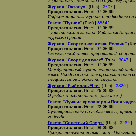
Учредитель - Комитет по туризму Прав
Журнал "Октопус"
(Rus) [
3607
]
Предоставлено:
Hmel [07.06.99]
Информационный журнал о подводном пл
Газета "Путник"
(Rus) [
3834
]
Предоставлено:
Hmel [07.06.99]
Туристическая газета. Издается Национ
туризма Греции .
Журнал "Спортивная жизнь России"
(Rus
Предоставлено:
Hmel [07.06.99]
Ежемесячный иллюстрированный спортив
Журнал "Спорт для всех"
(Rus) [
3647
]
Предоставлено:
Hmel [07.06.99]
Международный журнал спортивной инфо
языке.Предназначен для организаторов 
специалистов в области спорта.
Журнал "Рыболов-Elite"
(Rus) [
3820
]
Предоставлено:
Hmel [25.05.99]
О рыбах и охоте на них - рыбалке :)
Газета "Лучшие кроссворды Поля чудес
Предоставлено:
Hmel [22.05.99]
Суперкроссворды на любые вкусы, прямо в
on-line!!!
Газета "Советский Спорт"
(Rus) [
3969
]
Предоставлено:
Hmel [06.05.99]
Прекрасно выполненный сайт . Просмотр