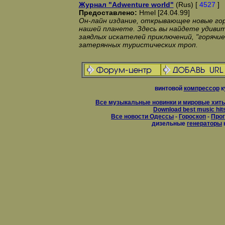
Журнал "Adwenture world"
(Rus) [
4527
]
Предоставлено:
Hmel [24.04.99]
Он-лайн издание, открывающее новые г
нашей планете. Здесь вы найдете удиви
заядлых искателей приключений, "горячие
затерянных туристических троп.
винтовой
компрессор
к
Все музыкальные новинки и мировые хиты
Download best music hit
Все новости Одессы
-
Гороскоп
-
Прог
дизельные
генераторы