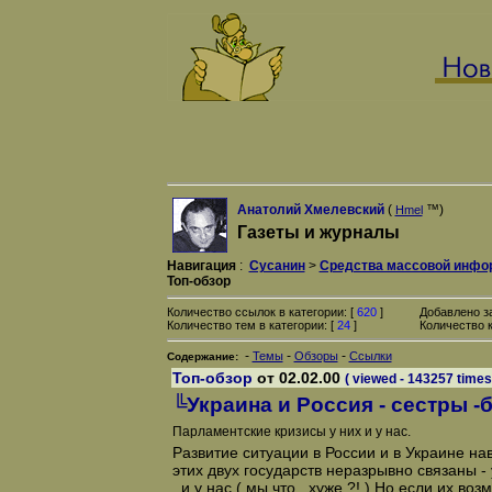
Анатолий Хмелевский
(
™)
Hmel
Газеты и журналы
Навигация
:
Сусанин
>
Средства массовой инфо
Топ-обзор
Количество ссылок в категории: [
620
]
Добавлено з
Количество тем в категории: [
24
]
Количество к
-
-
-
Темы
Обзоры
Ссылки
Содержание:
Топ-обзор
от 02.02.00
( viewed - 143257 times
╚Украина и Россия - сестры -
Парламентские кризисы у них и у нас.
Развитие ситуации в России и в Украине на
этих двух государств неразрывно связаны -
, и у нас ( мы что , хуже ?! ) Но если их во