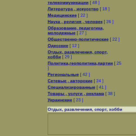
телекоммуникации
[
48 ]
Литература , искусство
[
18 ]
Медицинские
[
22 ]
Наука , религия , человек
[
26 ]
Образование, педагогика,
молодежные
[
27 ]
Общественно-политические
[
22 ]
Одесские
[
12 ]
Отдых, развлечения, спорт,
хобби
[
29 ]
Политика,геополитика,партии
[
25
]
Региональные
[
42 ]
Сетевые , авторские
[
24 ]
Специализированные
[
41 ]
Товары , услуги , реклама
[
38 ]
Украинские
[
23 ]
Отдых, развлечения, спорт, хобби