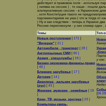
действуют в правовом поле - используя п
( неявка на сессию ) , то наши - пошли дал
альтернативную сессию - в Украинском до
, хотя Конституция такого не предусматрив
парламентариям не указ ( что ж тогда от на
) Ну и как следствие - теперь в Украине два 
Россию переплюнули - у них спикер один , а 
Темы
Топ-
Новые поступления
[
171
]
Новос
"Вечерки"
[
21 ]
Хакер
Автомобили , транспорт
[
28 ]
Украи
-близ
Англоязычные СМИ
[
60 ]
Парла
Армия , спецслужбы
[
18 ]
у нас.
Бизнес,экономика,финансы,право
Новос
[
49 ]
прес
Ближнее зарубежье
[
17 ]
Взло
Детские
[
14 ]
Обзо
элек
Диаспора , дальнее зарубежье
Недел
(рус)
[
43 ]
Собы
Женские ,мужские , семейные
[
19
[
06.09
]
Хрони
Кино, ТВ, музыка, эротика
[
23 ]
Компьтеры,связь,