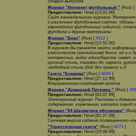
старых выпусков
Журнал "Интернет футбольный "
(Rus) [
Предоставлено:
Hmel [13.01.00]
Сайт еженедельного журнала "Интернет
о различных футбольных сайтах, обзоры 
европейских футбольных событий, стать
футбола и другие материалы
Журнал "Бокс"
(Rus) [
3912
]
Предоставлено:
Hmel [12.01.00]
В журнале Вы сможете найти информаци
классическом (английском) боксе, но и о д
интересных, видах единоборств: сават, ки
русский стиль, таэквон-до, каратэ, руко
свободный стиль (бой без правил) и д
Газета "Команда"
(Rus) [
4049
]
Предоставлено:
Hmel [27.12.99]
Всеукраинская спортивная газета
Журнал "Домашний Питомец "
(Rus) [
39
Предоставлено:
Hmel [03.07.99]
Электронный журнал. Рассказы о домашн
содержанию, кормлению; каталог пород с
Журнал "64 Шахматное обозрение"
(Rus)
Предоставлено:
Hmel [01.07.99]
Сетевая версия издания посвященного н
"Туристическая газета"
(Rus) [
4073
]
Предоставлено:
Hmel [10.06.99]