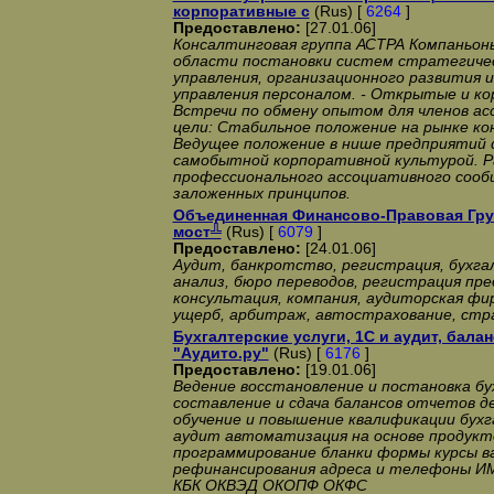
корпоративные с
(Rus) [
6264
]
Предоставлено:
[27.01.06]
Консалтинговая группа АСТРА Компаньоны
области постановки систем стратегичес
управления, организационного развития 
управления персоналом. - Открытые и к
Встречи по обмену опытом для членов ас
цели: Стабильное положение на рынке ко
Ведущее положение в нише предприятий с
самобытной корпоративной культурой. 
профессионального ассоциативного сооб
заложенных принципов.
Объединенная Финансово-Правовая Гру
мост╩
(Rus) [
6079
]
Предоставлено:
[24.01.06]
Аудит, банкротство, регистрация, бухг
анализ, бюро переводов, регистрация пр
консультация, компания, аудиторская фи
ущерб, арбитраж, автострахование, стр
Бухгалтерские услуги, 1С и аудит, бала
"Аудито.ру"
(Rus) [
6176
]
Предоставлено:
[19.01.06]
Ведение восстановление и постановка б
составление и сдача балансов отчетов д
обучение и повышение квалификации бух
аудит автоматизация на основе продукт
программирование бланки формы курсы 
рефинансирования адреса и телефоны 
КБК ОКВЭД ОКОПФ ОКФС