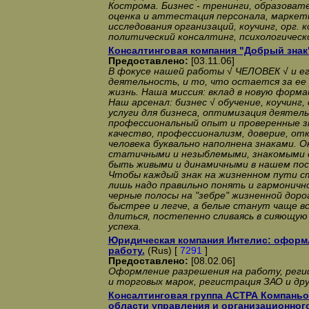
Кострома. Бизнес - тренинги, образоват
оценка и аттестация персонала, маркет
исследования организаций, коучинг, орг. 
политический консалтинг, психологическ
Консалтинговая компания "Добрый знак
Предоставлено:
[03.11.06]
В фокусе нашей работы √ ЧЕЛОВЕК √ и е
деятельность, и то, что остается за ее 
жизнь. Наша миссия: вклад в новую форм
Наш арсенал: бизнес √ обучение, коучинг,
услуги для бизнеса, оптимизация деятел
профессиональный опыт и проверенные з
качество, профессионализм, доверие, о
человека буквально наполнена знаками. 
статичными и незыблемыми, знакомыми 
быть живыми и динамичными в нашем по
Чтобы каждый знак на жизненном пути ст
лишь надо правильно понять и гармоничн
черные полосы на "зебре" жизненной дор
быстрее и легче, а белые станут чаще в
длиться, постепенно сливаясь в сияющую
успеха.
Юридическая компания Интелис: оформ
работу.
(Rus) [
7291
]
Предоставлено:
[08.02.06]
Оформление разрешения на работу, реги
и торговых марок, регистрация ЗАО и дру
Консалтинговая группа АСТРА Компаньон
области управления и организационног