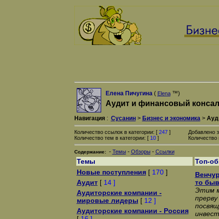
Елена Пичугина
(
™)
Elena
Аудит и финансовый консал
Навигация
:
Сусанин
>
Бизнес и экономика
>
Ауд
Количество ссылок в категории: [
247
]
Добавлено з
Количество тем в категории: [
10
]
Количество 
-
-
-
Темы
Обзоры
Ссылки
Содержание:
Темы
Топ-о
Новые поступления
[
170
]
Венчур
Аудит
[
14 ]
то быв
Этим м
Аудиторские компании -
прерву
мировые лидеры
[
12 ]
посвящ
Аудиторские компании - Россия
инвест
[
16 ]