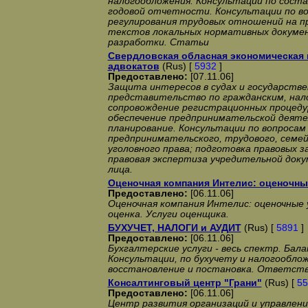
налогообложения. Консультации по сост
годовой отчетности. Консультации по в
регулирования трудовых отношений на п
текстов локальных нормативных докумен
разработки. Статьи
Свердловская обласная экономическая 
адвокатов
(Rus) [
5932
]
Предоставлено:
[07.11.06]
Защита интересов в судах и государстве
представительство по гражданским, нал
сопровождение регистрационных процеду
обеспечение предпринимательской деяте
планирование. Консультации по вопросам
предпринимательского, трудового, семей
уголовного права; подготовка правовых з
правовая экспертиза учредительной док
лица.
Оценочная компания Интелис: оценочны
Предоставлено:
[06.11.06]
Оценочная компания Интелис: оценочные 
оценка. Услуги оценщика.
БУХУЧЕТ, НАЛОГИ и АУДИТ
(Rus) [
5891
]
Предоставлено:
[06.11.06]
Бухгалтерские услуги - весь спектр. Бала
Консультации, по бухучету и налогообло
восстановление и постановка. Ответств
Консалтинговый центр "Грани"
(Rus) [
55
Предоставлено:
[06.11.06]
Центр развития организаций и управлени