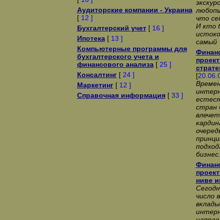
экскур
Аудиторские компании - Украина
любопы
[
12 ]
что се
И кто 
Бухгалтерский учет
[
16 ]
истоко
Ипотека
[
13 ]
самый 
Компьютерные программы для
Финанс
бухгалтерского учета и
проект
финансового анализа
[
25 ]
страте
Консалтинг
[
24 ]
[
20.06.
Времен
Маркетинг
[
12 ]
интерн
Справочная информация
[
33 ]
естест
стран 
влечет
кардин
очеред
принци
подход
бизнес
Финанс
проект
ниве и
Сегодн
число 
вклады
интер
направ