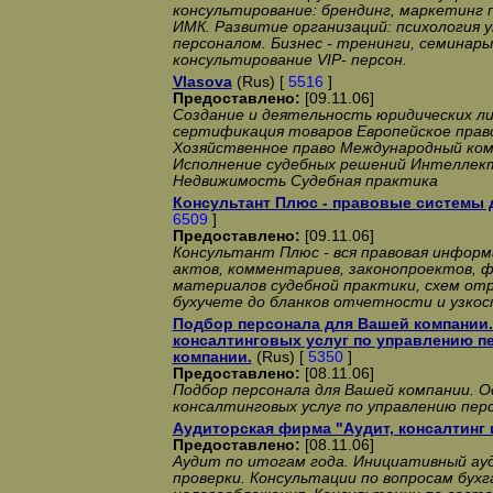
консультирование: брендинг, маркетинг
ИМК. Развитие организаций: психология у
персоналом. Бизнес - тренинги, семинары.
консультирование VIP- персон.
Vlasova
(Rus) [
5516
]
Предоставлено:
[09.11.06]
Создание и деятельность юридических ли
сертификация товаров Европейское пра
Хозяйственное право Международный ко
Исполнение судебных решений Интеллек
Недвижимость Судебная практика
Консультант Плюс - правовые системы 
6509
]
Предоставлено:
[09.11.06]
Консультант Плюс - вся правовая инфор
актов, комментариев, законопроектов, ф
материалов судебной практики, схем отр
бухучете до бланков отчетности и узко
Подбор персонала для Вашей компании
консалтинговых услуг по управлению п
компании.
(Rus) [
5350
]
Предоставлено:
[08.11.06]
Подбор персонала для Вашей компании. 
консалтинговых услуг по управлению пер
Аудиторская фирма "Аудит, консалтинг 
Предоставлено:
[08.11.06]
Аудит по итогам года. Инициативный ау
проверки. Консультации по вопросам бух