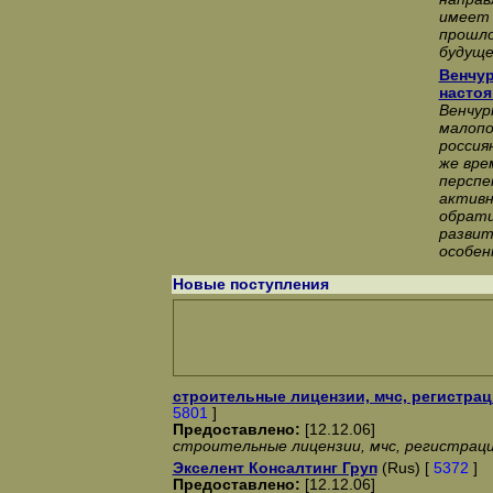
имеет 
прошло
будуще
Венчу
настоя
Венчур
малопо
россия
же вре
перспе
активн
обрати
развит
особен
Новые поступления
строительные лицензии, мчс, регистраци
5801
]
Предоставлено:
[12.12.06]
строительные лицензии, мчс, регистрация
Экселент Консалтинг Груп
(Rus) [
5372
]
Предоставлено:
[12.12.06]