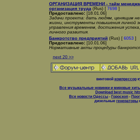
ОРГАНИЗАЦИЯ ВРЕМЕНИ - тайм менеджм
организация труда
(Rus) [
7698
]
Предоставлено:
[18.01.06]
Задачи проекта: дать людям, ценящим не
жизни, инструменты повышения личной 
управления временем, достижения успеха
личного развития.
Банкротство предприятий
(Rus) [
6053
]
Предоставлено:
[10.01.06]
Нормативные акты процедуры банкротс
next 20 >>
винтовой
компрессор
к
Все музыкальные новинки и мировые хиты
Download best music hit
Все новости Одессы
-
Гороскоп
-
Прог
дизельные
генераторы