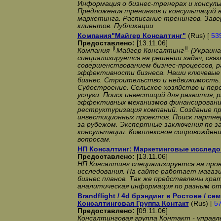
Информация о бизнес-тренерах и консул
Предложения тренингов и консультаций 
маркетинга. Расписание тренингов. Зав
клиентов. Публикации
Компания"Майгер Консалтинг"
(Rus) [
53
Предоставлено:
[13.11.06]
Компания ╚Майгер Консалтинг╩ (Украина
специализируется на решении задач, связ
совершенствованием бизнес-процессов, р
эффективности бизнеса. Наши ключевые
бизнес. Строительство и недвижимость.
Судостроение. Сельское хозяйство и пе
услуги: Поиск инвестиций для развития, 
эффективных механизмов финансирования
реструктуризация компаний. Создание п
инвестиционных проектов. Поиск партнер
за рубежом. Экспертные заключения по з
консультации. Комплексное сопровождени
вопросам.
НП Консалтинг: Маркетинговые исслед
Предоставлено:
[13.11.06]
НП Консалтинг специализируется на про
исследования. На сайте работает магази
бизнес планов. Так же представлены кра
аналитическая информация по разным от
Brandflight / 4d брэндинг в Ростове / 
Консалтинговая Группа Контакт
(Rus) [
5
Предоставлено:
[09.11.06]
Консалтинговая группа Контакт - управл