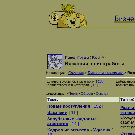
Павел Груша
(
™)
Pavel
Вакансии, поиск работы
Навигация
:
Сусанин
>
Бизнес и экономика
>
Вак
Количество ссылок в категории: [
235
]
Добавлено з
Количество тем в категории: [
11
]
Количество 
-
-
-
Темы
Обзоры
Ссылки
Содержание:
Темы
Топ-о
Новые поступления
[
192
]
Реаль
Вакансии
[
11 ]
телер
Обзор 
Зарубежные кадровые
сайты
агентства
[
14 ]
телера
Кадровые агенства - Украина
[
Сетево
13 ]