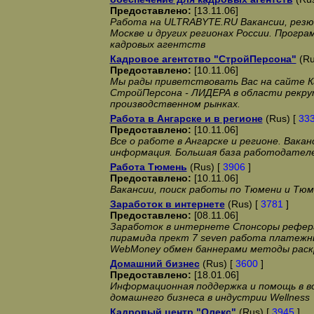
Предоставлено:
[13.11.06]
Работа на ULTRABYTE.RU Вакансии, резю
Москве и других регионах России. Програ
кадровых агентств
Кадровое агентство "СтройПерсона"
(Ru
Предоставлено:
[10.11.06]
Мы рады приветствовать Вас на сайте 
СтройПерсона - ЛИДЕРА в области рекру
производственном рынках.
Работа в Ангарске и в регионе
(Rus) [
33
Предоставлено:
[10.11.06]
Все о работе в Ангарске и регионе. Вака
информация. Большая база работодателе
Работа Тюмень
(Rus) [
3906
]
Предоставлено:
[10.11.06]
Вакансии, поиск работы по Тюмени и Тюм
Заработок в интернете
(Rus) [
3781
]
Предоставлено:
[08.11.06]
Заработок в интернете Спонсоры рефер
пирамида прект 7 seven работа платежн
WebMoney обмен баннерами методы раск
Домашний бизнес
(Rus) [
3600
]
Предоставлено:
[18.01.06]
Информационная поддержка и помощь в во
домашнего бизнеса в индустрии Wellness
Кадровый центр "Олекс"
(Rus) [
3945
]