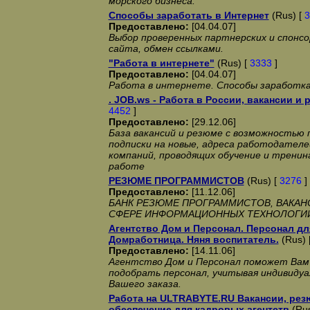
морского бизнеса.
Способы заработать в Интернет
(Rus) [
3
Предоставлено:
[04.04.07]
Выбор проверенных партнерских и спонсо
сайта, обмен ссылками.
"Работа в интернете"
(Rus) [
3333
]
Предоставлено:
[04.04.07]
Работа в интернете. Способы заработка 
. JOB.ws - Работа в России, вакансии и
4452
]
Предоставлено:
[29.12.06]
База вакансий и резюме с возможностью п
подписки на новые, адреса работодателе
компаний, проводящих обучение и тренин
работе
РЕЗЮМЕ ПРОГРАММИСТОВ
(Rus) [
3276
]
Предоставлено:
[11.12.06]
БАНК РЕЗЮМЕ ПРОГРАММИСТОВ, ВАКАНС
СФЕРЕ ИНФОРМАЦИОННЫХ ТЕХНОЛОГИ
Агентство Дом и Персонал. Персонал дл
Домработница. Няня воспитатель.
(Rus) 
Предоставлено:
[14.11.06]
Агентство Дом и Персонал поможет Вам
подобрать персонал, учитывая индивиду
Вашего заказа.
Работа на ULTRABYTE.RU Вакансии, ре
обеспечение для кадровых агентств
(Rus