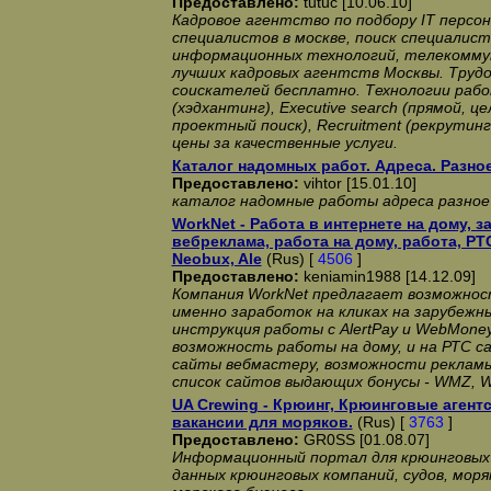
Предоставлено:
tutuc [10.06.10]
Кадровое агентство по подбору IT персон
специалистов в москве, поиск специалист
информационных технологий, телекоммуни
лучших кадровых агентств Москвы. Труд
соискателей бесплатно. Технологии рабо
(хэдхантинг), Executive search (прямой, 
проектный поиск), Recruitment (рекрутин
цены за качественные услуги.
Каталог надомных работ. Адреса. Разное
Предоставлено:
vihtor [15.01.10]
каталог надомные работы адреса разное
WorkNet - Работа в интернете на дому, з
вебреклама, работа на дому, работа, Р
Neobux, Ale
(Rus) [
4506
]
Предоставлено:
keniamin1988 [14.12.09]
Компания WorkNet предлагает возможнос
именно заработок на кликах на зарубежн
инструкция работы с AlertPay и WebMone
возможность работы на дому, и на РТС с
сайты вебмастеру, возможности реклам
список сайтов выдающих бонусы - WMZ,
UA Crewing - Крюинг, Крюинговые агентс
вакансии для моряков.
(Rus) [
3763
]
Предоставлено:
GR0SS [01.08.07]
Информационный портал для крюинговых 
данных крюинговых компаний, судов, мор