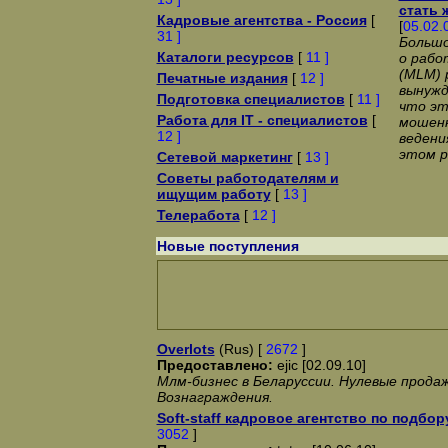
стать 
Кадровые агентства - Россия
[
[
05.02.
31 ]
Большо
Каталоги ресурсов
[
11 ]
о рабо
(MLM) 
Печатные издания
[
12 ]
вынужд
Подготовка специалистов
[
11 ]
что эт
Работа для IT - специалистов
[
мошенн
12 ]
ведени
этом р
Сетевой маркетинг
[
13 ]
Советы работодателям и
ищущим работу
[
13 ]
Телеработа
[
12 ]
Новые поступления
Overlots
(Rus) [
2672
]
Предоставлено:
ejic [02.09.10]
Млм-бизнес в Беларуссии. Нулевые прода
Вознаграждения.
Soft-staff кадровое агентство по подбор
3052
]