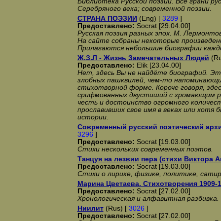
Библиотека Русской поэзии. Все грани ру
Серебряного века; современной поэзии.
СТРАНА ПОЭЗИИ
(Eng) [
3289
]
Предоставлено:
Socrat [29.04.00]
Русская поэзия разных эпох. М. Лермонто
На сайте собраны некоторые произведени
Прилагаются небольшие биографии кажд
Ж.З.Л - Жизнь Замечательных Людей
(Ru
Предоставлено:
Elik [23.04.00]
Нет, здесь Вы не найдёте биографий. Эт
злобных пашквилей, чем-то напоминающи
стихотворной форме. Короче говоря, здес
срифмованных двустиший с хромающим р
честь и достоинство огромного количест
прославивших свое имя в веках или хотя
истории.
Современный русский поэтический арх
3296
]
Предоставлено:
Socrat [19.03.00]
Стихи нескольких современных поэтов.
Танцуя на лезвии пера (стихи Виктора А
Предоставлено:
Socrat [19.03.00]
Стихи о лирике, физике, политике, сатир
Марина Цветаева. Стихотворения 1909-1
Предоставлено:
Socrat [27.02.00]
Хронологическая и алфавитная разбивка.
Ниилит
(Rus) [
3026
]
Предоставлено:
Socrat [27.02.00]