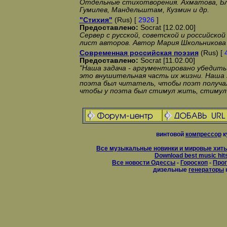
Отдельные стихотворения. Ахматова, Бл
Гумилев, Мандельштам, Кузмин и др.
"Стихия"
(Rus) [
2926
]
Предоставлено:
Socrat [12.02.00]
Сервер с русской, советской и российской
лист авторов. Автор Мария Школьникова
Современная российская поэзия
(Rus) [
Предоставлено:
Socrat [11.02.00]
"Наша задача - аргументировано убедить 
это внушительная часть их жизни. Наша з
поэта был читатель, чтобы поэт получал
чтобы у поэта был стимул жить, стимул
винтовой
компрессор
к
Все музыкальные новинки и мировые хиты
Download best music hit
Все новости Одессы
-
Гороскоп
-
Прог
дизельные
генераторы