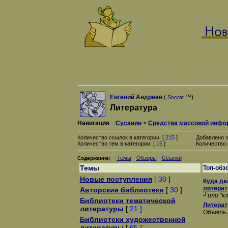
Евгений Андреев
(
™)
Socrat
Литература
Навигация
:
Сусанин
>
Средства массовой инфо
Количество ссылок в категории: [
215
]
Добавлено з
Количество тем в категории: [
15
]
Количество 
-
-
-
Темы
Обзоры
Ссылки
Содержание:
Темы
Топ-обз
Новые поступления
[
30
]
Куда де
литерат
Авторские библиотеки
[
30 ]
┘или "к
Библиотеки тематической
Литерату
литературы
[
21 ]
Объять
Библиотеки художественной
литературы
[
65 ]