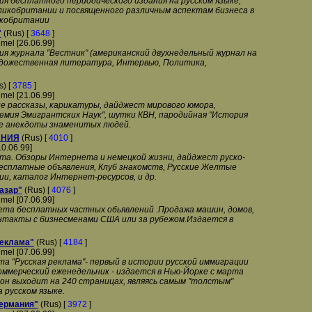
я бесплатного периодического издания на русском языке,
ликобритании и посвященного различным аспектам бизнеса в
икобритании
"
(Rus) [
3648
]
mel [26.06.99]
ия журнала "Вестник" (американский двухнедельный журнал на
Художественная литература, Интервью, Политика,
) [
3785
]
mel [21.06.99]
ие рассказы, карикатуры, дайджест мирового юмора,
демия Эмигрантских Наук", шутки КВН, пародийная "История
е анекдоты знаменитых людей.
АНИЯ
(Rus) [
4010
]
10.06.99]
та. Обзоры Интернета и немецкой жизни, дайджест руско-
бесплатные объявления, Клуб знакомств, Русские Желтые
и, каталог Интернет-ресурсов, и др.
азар"
(Rus) [
4076
]
mel [07.06.99]
ета бесплатных частных обьявлений .Продажа машин, домов,
онтакты с бизнесменами США или за рубежом.Издается в
реклама"
(Rus) [
4184
]
mel [07.06.99]
а "Русская реклама"- первый в истории русской иммиграции
ммерческий еженедельник - издается в Нью-Йорке с марта
 он выходит на 240 страницах, являясь самым "толстым"
 русском языке.
Германия"
(Rus) [
3972
]