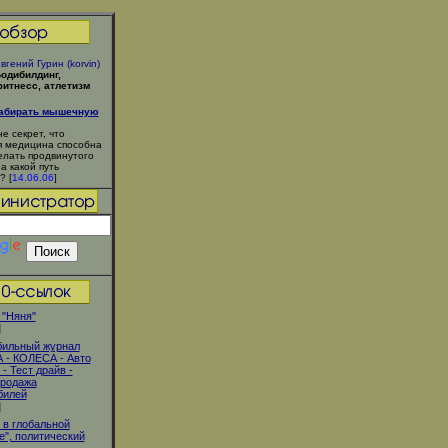
вгений Гурин (korvin)
одибилдинг,
итнесс, атлетизм
набирать мышечную
не секрет, что
 медицина способна
елать продвинутого
 а какой путь
? [
14.06.06
]
"Няня"
]
бильный журнал
 - КОЛЕСА - Авто
- Тест драйв -
Продажа
билей
]
 в глобальной
е", политический