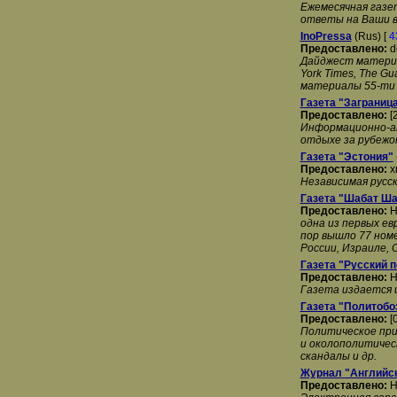
Ежемесячная газе
ответы на Ваши во
InoPressa
(Rus) [
4
Предоставлено:
d
Дайджест материа
York Times, The Gu
материалы 55-ти и
Газета "Заграниц
Предоставлено:
[
Информационно-ан
отдыхе за рубежо
Газета "Эстония"
Предоставлено:
x
Независимая русс
Газета "Шабат Ш
Предоставлено:
H
одна из первых ев
пор вышло 77 ном
России, Израиле, 
Газета "Русский 
Предоставлено:
H
Газета издается 
Газета "Политобо
Предоставлено:
[
Политическое при
и околополитическ
скандалы и др.
Журнал "Английск
Предоставлено:
H