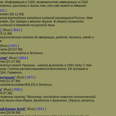
та. Информация о США, возможностях иммиграции в США,
просы, рассказы о жизни тех, кто уже живет в Америке.
331
]
onden [28.12.99]
лов крупнейших западных изданий касающихся России. New
ardian, Der Spiegel и многие другие. В общей сложности
зданий в переводе на русский язык.
а"
(Rus) [
3601
]
29.11.99]
алитическая газета об эмиграции, работе, бизнесе, учебе и
м.
(Rus) [
4201
]
name [23.07.99]
коязычная газета в Эстонии.
алом"
(Rus) [
3804
]
mel [21.07.99]
рейских газет Украины - начала выходить в 1991 году. С тех
еров. Газета распространяется бесплатно. Её читают в
США, Германии.
почтальон"
(Rus) [
3973
]
mel [11.07.99]
издательством MOLES в Эстонии.
з"
(Rus) [
3550
]
04.07.99]
ложение газеты "Монитор: последние новости политической
ой жизни Нью-Йорка, Брайтона и Бруклина. Опросы, вопросы,
ий Бизнес Клуб"
(Rus) [
3931
]
mel [26.06.99]