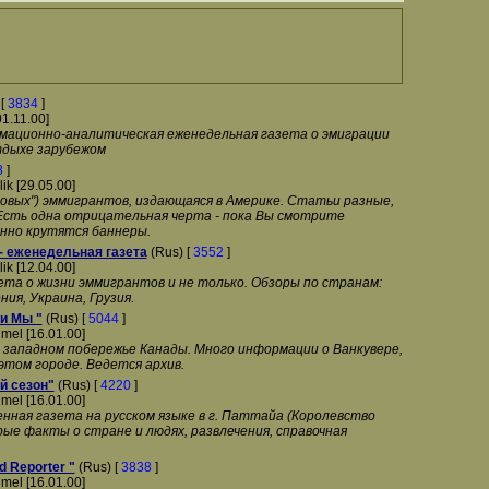
 [
3834
]
01.11.00]
мационно-аналитическая еженедельная газета о эмиграции
тдыхе зарубежом
8
]
lik [29.05.00]
новых") эммигрантов, издающаяся в Америке. Статьи разные,
 Есть одна отрицательная черта - пока Вы смотрите
нно крутятся баннеры.
- еженедельная газета
(Rus) [
3552
]
lik [12.04.00]
ета о жизни эммигрантов и не только. Обзоры по странам:
ния, Украина, Грузия.
и Мы "
(Rus) [
5044
]
mel [16.01.00]
а западном побережье Канады. Много информации о Ванкувере,
этом городе. Ведется архив.
й сезон"
(Rus) [
4220
]
mel [16.01.00]
нная газета на русском языке в г. Паттайа (Королевство
ые факты о стране и людях, развлечения, справочная
d Reporter "
(Rus) [
3838
]
mel [16.01.00]