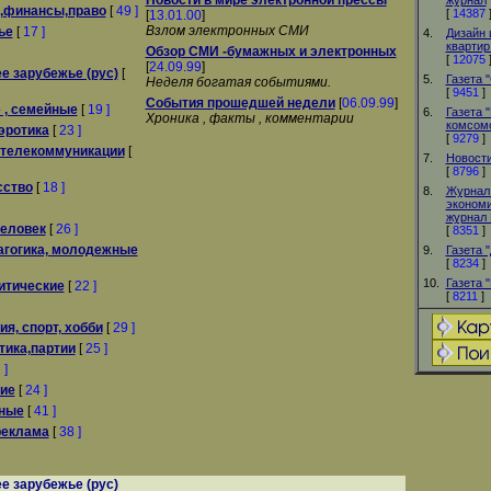
Новости в мире электронной прессы
журнал
а,финансы,право
[
49 ]
[
14387
[
13.01.00
]
Взлом электронных СМИ
ье
[
17 ]
4.
Дизайн 
квартир
Обзор СМИ -бумажных и электронных
[
12075
[
24.09.99
]
е зарубежье (рус)
[
5.
Газета 
Неделя богатая событиями.
[
9451
]
События прошедшей недели
[
06.09.99
]
 , семейные
[
19 ]
6.
Газета 
Хроника , факты , комментарии
комсом
 эротика
[
23 ]
[
9279
]
 телекоммуникации
[
7.
Новост
[
8796
]
сство
[
18 ]
8.
Журнал 
экономи
журнал 
человек
[
26 ]
[
8351
]
агогика, молодежные
9.
Газета 
[
8234
]
10.
Газета 
итические
[
22 ]
[
8211
]
я, спорт, хобби
[
29 ]
тика,партии
[
25 ]
 ]
кие
[
24 ]
ные
[
41 ]
 реклама
[
38 ]
е зарубежье (рус)