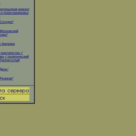
]
интерьеров ремонт
 и перепланировка
]
"Сегодня"
"Московский
олец"
и Америки
партнерство √
ко √ политический
Partnerschaft
"День"
"Религии"