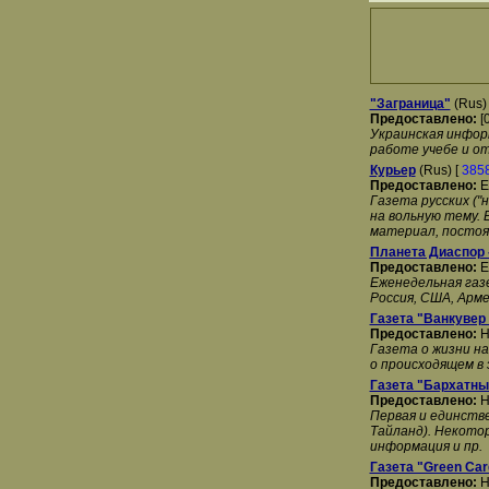
"Заграница"
(Rus)
Предоставлено:
[
Украинская инфор
работе учебе и о
Курьер
(Rus) [
385
Предоставлено:
E
Газета русских ("
на вольную тему.
материал, постоя
Планета Диаспор 
Предоставлено:
E
Еженедельная газ
Россия, США, Арме
Газета "Ванкувер 
Предоставлено:
H
Газета о жизни н
о происходящем в 
Газета "Бархатны
Предоставлено:
H
Первая и единстве
Тайланд). Некотор
информация и пр.
Газета "Green Car
Предоставлено:
H