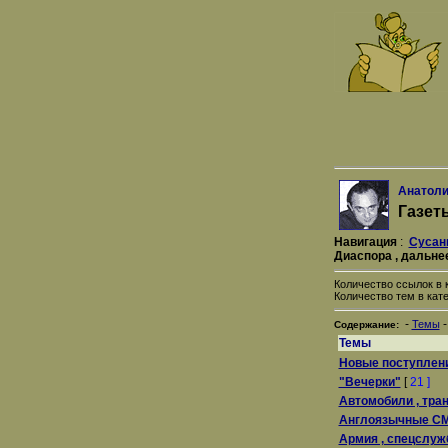
Анатоли
Газет
Навигация
:
Сусан
Диаспора , дальне
Количество ссылок в к
Количество тем в кате
-
Темы
Содержание:
Темы
Новые поступлен
"Вечерки"
[
21 ]
Автомобили , тра
Англоязычные С
Армия , спецслу