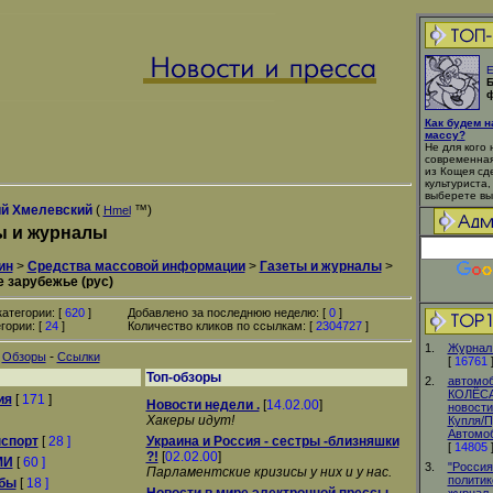
Е
Б
ф
Как будем 
массу?
Не для кого 
современная
из Кощея сд
культуриста,
выберете вы
й Хмелевский
(
™)
Hmel
ы и журналы
ин
>
Средства массовой информации
>
Газеты и журналы
>
е зарубежье (рус)
атегории: [
620
]
Добавлено за последнюю неделю: [
0
]
гории: [
24
]
Количество кликов по ссылкам: [
2304727
]
1.
Журнал 
-
-
Обзоры
Ссылки
[
16761
Топ-обзоры
2.
автомо
КОЛЁСА
ия
[
171
]
Новости недели .
[
14.02.00
]
новости 
Хакеры идут!
Купля/
Автомо
нспорт
[
28 ]
Украина и Россия - сестры -близняшки
[
14805
?!
[
02.02.00
]
МИ
[
60 ]
3.
"Россия
Парламентские кризисы у них и у нас.
политик
жбы
[
18 ]