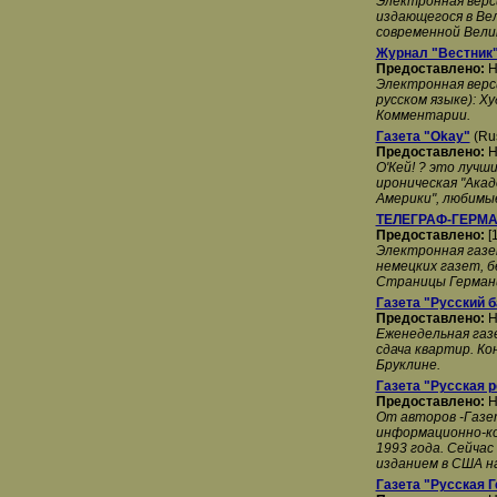
Электронная верси
издающегося в Ве
современной Вел
Журнал "Вестник
Предоставлено:
H
Электронная верс
русском языке): 
Комментарии.
Газета "Okay"
(Rus
Предоставлено:
H
О'Кей! ? это лучш
ироническая "Ака
Америки", любимы
ТЕЛЕГРАФ-ГЕРМ
Предоставлено:
[
Электронная газе
немецких газет, 
Страницы Германи
Газета "Русский б
Предоставлено:
H
Еженедельная газ
сдача квартир. К
Бруклине.
Газета "Русская 
Предоставлено:
H
От авторов -Газет
информационно-ко
1993 года. Сейчас
изданием в США на
Газета "Русская 