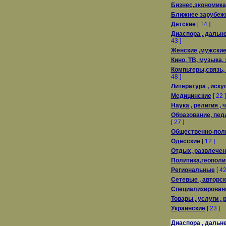
Бизнес,экономик
Ближнее зарубеж
Детские
[
14 ]
Диаспора , дальне
43 ]
Женские ,мужские
Кино, ТВ, музыка,
Компьтеры,связь,
48 ]
Литература , иску
Медицинские
[
22 ]
Наука , религия , 
Образование, пед
[
27 ]
Общественно-пол
Одесские
[
12 ]
Отдых, развлечени
Политика,геополи
Региональные
[
42
Сетевые , авторс
Специализирован
Товары , услуги ,
Украинские
[
23 ]
Диаспора , дальне