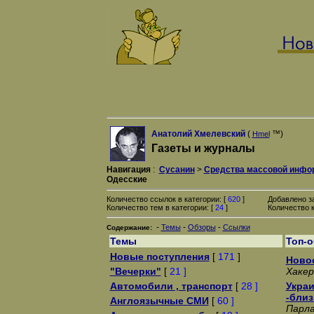
Анатолий Хмелевский
(
™)
Hmel
Газеты и журналы
Навигация
:
Сусанин
>
Средства массовой инфо
Одесские
Количество ссылок в категории: [
620
]
Добавлено з
Количество тем в категории: [
24
]
Количество к
-
-
-
Темы
Обзоры
Ссылки
Содержание:
Темы
Топ-
Новые поступления
[
171
]
Новос
"Вечерки"
[
21 ]
Хакер
Автомобили , транспорт
[
28 ]
Украи
-близ
Англоязычные СМИ
[
60 ]
Парла