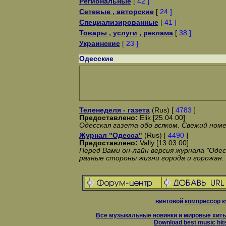
Региональные
[
42 ]
Сетевые , авторские
[
24 ]
Специализированные
[
41 ]
Товары , услуги , реклама
[
38 ]
Украинские
[
23 ]
Одесские
Теленеделя - газета
(Rus) [
4783
]
Предоставлено:
Elik [25.04.00]
Одесская газета обо всяком. Свежий номе
Журнал "Одесса"
(Rus) [
4490
]
Предоставлено:
Vally [13.03.00]
Перед Вами он-лайн версия журнала "Оде
разные стороны жизни города и горожан.
винтовой
компрессор
к
Все музыкальные новинки и мировые хиты
Download best music hit