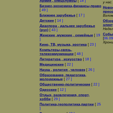
Армия , спецслужбы
[
18 ]
у нас.
Бизнес,экономика,финансы,право
Новос
[
49 ]
прес
Ближнее зарубежье
[
17 ]
Взло
Детские
[
14 ]
Обзо
элек
Диаспора , дальнее зарубежье
Недел
(рус)
[
43 ]
Собы
Женские ,мужские , семейные
[
19
[
06.09
]
Хрони
Кино, ТВ, музыка, эротика
[
23 ]
Компьтеры,связь,
телекоммуникации
[
48 ]
Литература , искусство
[
18 ]
Медицинские
[
22 ]
Наука , религия , человек
[
26 ]
Образование, педагогика,
молодежные
[
27 ]
Общественно-политические
[
22 ]
Одесские
[
12 ]
Отдых, развлечения, спорт,
хобби
[
29 ]
Политика,геополитика,партии
[
25
]