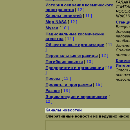
ГАЛАК
История освоения космического
СЧИТА
пространства
[
12 ]
РОССИ
Каналы новостей
[
11 ]
КРАСН
Мир NASA
[
12 ]
Станц
Бесце
Музеи
[
10 ]
долгов
Национальные космические
челове
агенства
[
12 ]
необхо
Общественные организации
[
11
дальне
]
Солнеч
полета
Персональные страницы
[
12 ]
Космич
Погибшие ссылки
[
10 ]
Интерн
Предприятия и организации
[
16
Этот о
]
источн
Пресса
[
13 ]
новост
Проекты и программы
[
15 ]
Разное
[
16 ]
Энциклопедии и справочники
[
12 ]
Каналы новостей
Оперативные новости из ведущих инфор