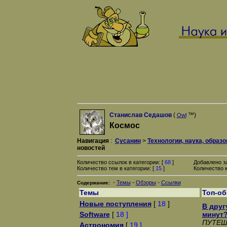
Станислав Седашов
(
™)
Owl
Космос
Навигация
:
Сусанин
>
Технологии, наука, образ
новостей
Количество ссылок в категории: [
68
]
Добавлено з
Количество тем в категории: [
15
]
Количество к
-
-
-
Темы
Обзоры
Ссылки
Содержание:
Темы
Топ-о
Новые поступления
[
18
]
В друг
Software
[
18 ]
минут
ПУТЕШ
Астрономия
[
19 ]