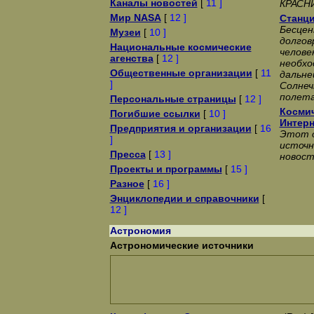
Каналы новостей
[
11 ]
КРАСН
Мир NASA
[
12 ]
Станц
Бесце
Музеи
[
10 ]
долгов
Национальные космические
челове
агенства
[
12 ]
необхо
Общественные организации
[
11
дальне
]
Солнеч
полета
Персональные страницы
[
12 ]
Космич
Погибшие ссылки
[
10 ]
Интерн
Предприятия и организации
[
16
Этот о
]
источн
Пресса
[
13 ]
новост
Проекты и программы
[
15 ]
Разное
[
16 ]
Энциклопедии и справочники
[
12 ]
Астрономия
Астрономические источники