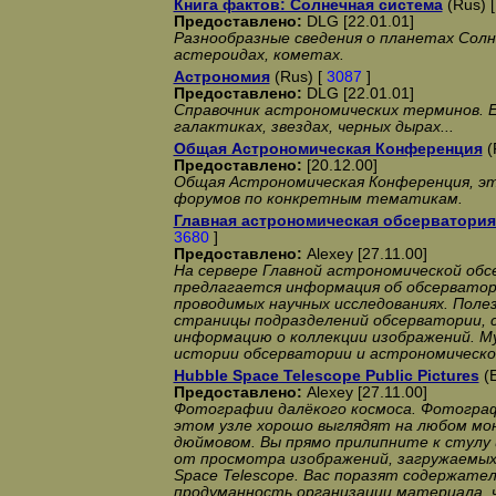
Книга фактов: Солнечная система
(Rus) 
Предоставлено:
DLG [22.01.01]
Разнообразные сведения о планетах Сол
астероидах, кометах.
Астрономия
(Rus) [
3087
]
Предоставлено:
DLG [22.01.01]
Справочник астрономических терминов. Ес
галактиках, звездах, черных дырах...
Общая Астрономическая Конференция
(
Предоставлено:
[20.12.00]
Общая Астрономическая Конференция, эт
форумов по конкретным тематикам.
Главная астрономическая обсерватори
3680
]
Предоставлено:
Alexey [27.11.00]
На сервере Главной астрономической об
предлагается информация об обсерватори
проводимых научных исследованиях. Пол
страницы подразделений обсерватории,
информацию о коллекции изображений. М
истории обсерватории и астрономической
Hubble Space Telescope Public Pictures
(E
Предоставлено:
Alexey [27.11.00]
Фотографии далёкого космоса. Фотогра
этом узле хорошо выглядят на любом мон
дюймовом. Вы прямо прилипните к стулу
от просмотра изображений, загружаемых 
Space Telescope. Вас поразят содержател
продуманность организации материала, 