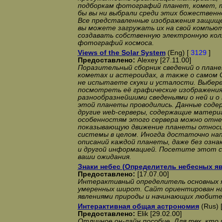
подборкам фотографий планет, комет, т
бы вы ни выбрали среди этих божественн
Все представленные изображения защище
вы можете загружать их на свой компьют
создавать собственную электронную кол
фотографий космоса.
Views of the Solar System
(Eng) [
3129
]
Предоставлено:
Alexey [27.11.00]
Поразительный сборник сведений о план
кометах и астероидах, а также о самом 
не испытаете скуки и усталости. Выбер
посмотреть её графические изображения
разнообразнейшими сведеньями о ней и о 
этой планеты проводились. Данные соде
другие web-серверы, содержащие матери
особенностям этого сервера можно отн
показывающую движение планеты относи
системы в целом. Иногда достаточно на
описаний каждой планеты, даже без озн
и другой информацией. Посетите этот с
ваши ожидания.
Знаки небес (Определитель небесных я
Предоставлено:
[17.07.00]
Интерактивный определитель основных я
умеренных широт. Сайт ориентирован н
явлениями природы и начинающих любите
Интерактивная общая астрономия
(Rus) 
Предоставлено:
Elik [29.02.00]
Отличное он-лайн пособие. Для тех, кт