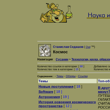
Станислав Седашов
(
™)
Owl
Космос
Навигация
:
Сусанин
>
Технологии, наука, образ
Количество ссылок в категории: [
68
]
Добавлено з
Количество тем в категории: [
15
]
Количество к
-
-
-
Темы
Обзоры
Ссылки
Содержание:
Темы
Топ-о
Новые поступления
[
18
]
В друг
Software
[
18 ]
минут
ПУТЕШ
Астрономия
[
19 ]
ГАЛАК
История освоения космического
СЧИТА
пространства
[
12 ]
РОССИ