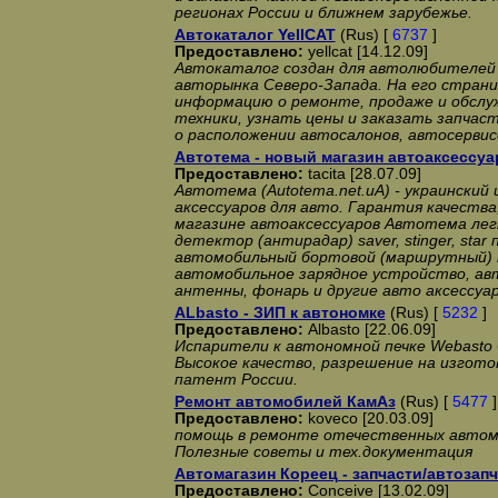
регионах России и ближнем зарубежье.
Автокаталог YellCAT
(Rus) [
6737
]
Предоставлено:
yellcat [14.12.09]
Автокаталог создан для автолюбителей
авторынка Северо-Запада. На его стран
информацию о ремонте, продаже и обслу
техники, узнать цены и заказать запчас
о расположении автосалонов, автосервис
Автотема - новый магазин автоаксессуа
Предоставлено:
tacita [28.07.09]
Автотема (Autotema.net.uA) - украински
аксессуаров для авто. Гарантия качества
магазине автоаксессуаров Автотема легк
детектор (антирадар) saver, stinger, star
автомобильный бортовой (маршрутный) 
автомобильное зарядное устройство, а
антенны, фонарь и другие авто аксессуа
ALbasto - ЗИП к автономке
(Rus) [
5232
]
Предоставлено:
Albasto [22.06.09]
Испарители к автономной печке Webasto 
Высокое качество, разрешение на изгото
патент России.
Ремонт автомобилей КамАз
(Rus) [
5477
]
Предоставлено:
koveco [20.03.09]
помощь в ремонте отечественных автом
Полезные советы и тех.документация
Автомагазин Кореец - запчасти/автозап
Предоставлено:
Conceive [13.02.09]