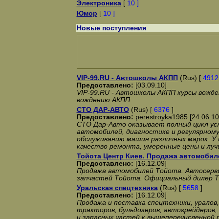
Электроника
[
10 ]
Юмор
[
10 ]
Новые поступления
VIP-99.RU - Автошколы АКПП
(Rus) [
4912
Предоставлено:
[03.09.10]
VIP-99.RU - Автошколы АКПП курсы вожд
вождению АКПП
СТО ДАР-АВТО
(Rus) [
6376
]
Предоставлено:
perestroyka1985 [24.06.10
СТО Дар-Авто оказывает полный цикл ус
автомобилей, диагностике и регулярном
обслуживанию машин различных марок. У 
качество ремонта, умеренные цены и лучш
Тойота Центр Киев. Продажа автомобиле
Предоставлено:
[16.12.09]
Продажа автомобилей Тойота. Автосерви
запчастей Тойота. Официальный дилер Т
Уральская спецтехника
(Rus) [
5658
]
Предоставлено:
[16.12.09]
Продажа и поставка спецтехники, уралов,
тракторов, бульдозеров, автогрейдеров, 
и запасных частей к вышеперечисленной т