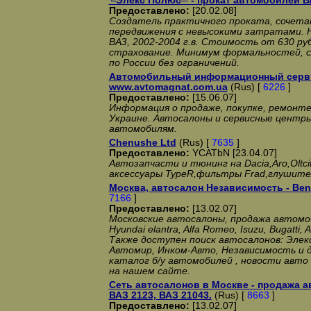
╚Элекс Полюс╩ - прокат автомобилей ВА
Предоставлено:
[20.02.08]
Создатель практичного проката, сочета
передвижения с невысокими затратами. 
ВАЗ, 2002-2004 г.в. Стоимость от 630 руб
страхование. Минимум формальностей, с
по России без ограничений.
Автомобильный информационный сервис
www.avtomagnat.com.ua
(Rus) [
6226
]
Предоставлено:
[15.06.07]
Информация о продаже, покупке, ремонте
Украине. Автосалоны и сервисные центры
автомобилям.
Chenushe Ltd
(Rus) [
7635
]
Предоставлено:
YCATbN [23.04.07]
Автозапчасти и тюнинг на Dacia,Aro,Oltc
аксессуары TypeR,фильтры Frad,глушител
Москва, автосалон Независимость - Bent
7166
]
Предоставлено:
[13.02.07]
Московские автосалоны, продажа автомо
Hyundai elantra, Alfa Romeo, Isuzu, Bugatti, 
Также доступен поиск автосалонов: Элекс
Автомир, Инком-Авто, Независимость и 
каталог б/у автомобилей , новости авто 
на нашем сайте.
Сеть автосалонов в Москве - продажа ав
ВАЗ 2123, ВАЗ 21043.
(Rus) [
8663
]
Предоставлено:
[13.02.07]