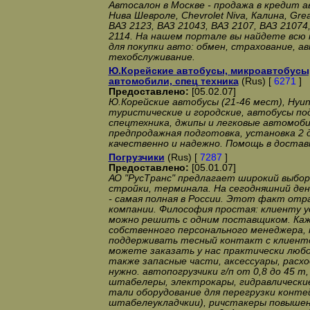
Автосалон в Москве - продажа в кредит 
Нива Шевроле, Chevrolet Niva, Калина, Grea
ВАЗ 2123, ВАЗ 21043, ВАЗ 2107, ВАЗ 21074,
2114. На нашем портале вы найдете вс
для покупки авто: обмен, страхование, а
техобслуживание.
Ю.Корейские автобусы, микроавтобусы
автомобили, спец техника
(Rus) [
6271
]
Предоставлено:
[05.02.07]
Ю.Корейские автобусы (21-46 мест), Hyund
туристические и городские, автобусы п
спецтехника, джипы и легковые автомобил
предпродажная подготовка, установка 2 
качественно и надежно. Помощь в достав
Погрузчики
(Rus) [
7287
]
Предоставлено:
[05.01.07]
АО "РусТранс" предлагает широкий выбор 
стройки, терминала. На сегодняшний ден
- самая полная в России. Этот факт о
компании. Философия простая: клиенту уд
можно решить с одним поставщиком. Ка
собственного персонального менеджера,
поддерживать тесный контакт с клиент
можете заказать у нас практически любо
также запасные части, аксессуары, расхо
нужно. автопогрузчики г/п от 0,8 до 45 т
штабелеры, электрокары, гидравлически
тали оборудование для перегрузки конте
штабелеукладчкии), ричстакеры повыше