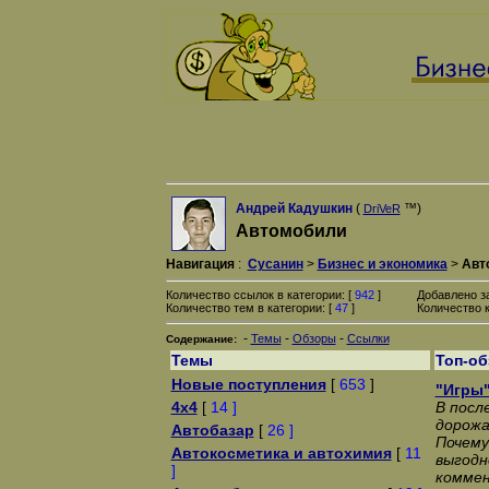
Андрей Кадушкин
(
™)
DriVeR
Автомобили
Навигация
:
Сусанин
>
Бизнес и экономика
>
Авт
Количество ссылок в категории: [
942
]
Добавлено з
Количество тем в категории: [
47
]
Количество к
-
-
-
Темы
Обзоры
Ссылки
Содержание:
Темы
Топ-о
Новые поступления
[
653
]
"Игры"
4x4
[
14 ]
В посл
дорожа
Автобазар
[
26 ]
Почему
Автокосметика и автохимия
[
11
выгодн
]
коммен