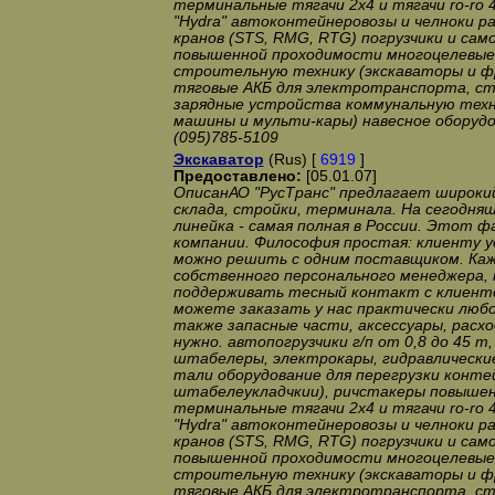
терминальные тягачи 2x4 и тягачи ro-ro 4
"Hydra" автоконтейнеровозы и челноки р
кранов (STS, RMG, RTG) погрузчики и са
повышенной проходимости многоцелевые 
строительную технику (экскаваторы и ф
тяговые АКБ для электротранспорта, с
зарядные устройства коммунальную тех
машины и мульти-кары) навесное оборудо
(095)785-5109
Экскаватор
(Rus) [
6919
]
Предоставлено:
[05.01.07]
ОписанАО "РусТранс" предлагает широкий
склада, стройки, терминала. На сегодня
линейка - самая полная в России. Этот
компании. Философия простая: клиенту уд
можно решить с одним поставщиком. Ка
собственного персонального менеджера,
поддерживать тесный контакт с клиент
можете заказать у нас практически любо
также запасные части, аксессуары, расхо
нужно. автопогрузчики г/п от 0,8 до 45 т
штабелеры, электрокары, гидравлически
тали оборудование для перегрузки конте
штабелеукладчкии), ричстакеры повыше
терминальные тягачи 2x4 и тягачи ro-ro 4
"Hydra" автоконтейнеровозы и челноки р
кранов (STS, RMG, RTG) погрузчики и са
повышенной проходимости многоцелевые 
строительную технику (экскаваторы и ф
тяговые АКБ для электротранспорта, с