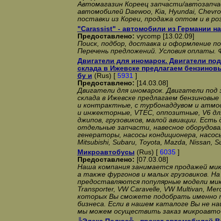
Автомагазин Кореец запчасти/автозапча
автомобилей Daewoo, Kia, Hyundai, Chevro
поставки из Кореи, продажа оптом и в ро
"Carassist" - автомобили из Германии на
Предоставлено:
vycomp [13.02.09]
Поиск, подбор, доставка и оформление п
Перечень предложений. Условия оплаты. 
Двигатели для иномарок. Двигатели под 
склада в Ижевске предлагаем бензинов
бу и
(Rus) [
5931
]
Предоставлено:
[14.03.08]
Двигатели для иномарок. Двигатели под з
склада в Ижевске предлагаем бензиновые
и контрактные, с турбонаддувом и атм
и инжекторные, VTEC, оппозитные, V6 дл
джипов, грузовиков, малой авиации. Есть 
отдельные запчасти, навесное оборудов
генераторы, насосы кондиционера, насос
Mitsubishi, Subaru, Toyota, Mazda, Nissan, S
Микроавтобусы
(Rus) [
6035
]
Предоставлено:
[07.03.08]
Наша компания занимается продажей мик
а также фургонов и малых грузовиков. Н
предоставляются популярные модели ми
Transporter, VW Caravelle, VW Multivan, Merc
которых Вы сможете подобрать именно т
бизнеса. Если в нашем каталоге Вы не н
мы можем осуществить заказ микроавто