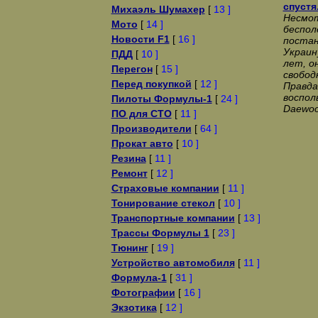
спустя
Михаэль Шумахер
[
13 ]
Несмот
Мото
[
14 ]
беспол
Новости F1
[
16 ]
постан
Украин
ПДД
[
10 ]
лет, о
Перегон
[
15 ]
свобод
Перед покупкой
[
12 ]
Правда
воспол
Пилоты Формулы-1
[
24 ]
Daewoo
ПО для СТО
[
11 ]
Производители
[
64 ]
Прокат авто
[
10 ]
Резина
[
11 ]
Ремонт
[
12 ]
Страховые компании
[
11 ]
Тонирование стекол
[
10 ]
Транспортные компании
[
13 ]
Трассы Формулы 1
[
23 ]
Тюнинг
[
19 ]
Устройство автомобиля
[
11 ]
Формула-1
[
31 ]
Фотографии
[
16 ]
Экзотика
[
12 ]