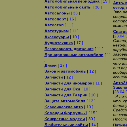
Автомобильная периодика
[
19 ]
Авто-м
Автомобильные сайты
[
38 ]
сегодн
Это не
Автосалоны
[
33 ]
спорта
Автоспорт
[
16 ]
которо
Автостоп
[
11 ]
компан
Автотуризм
[
11 ]
Сватов
[
23.04.
Аксессуары
[
10 ]
Охота,
Аудиотехника
[
17 ]
неволи
Безопасность движения
[
11 ]
заpyбе
завоев
Бронированные автомобили
[
11
автоза
]
что а
Диски
[
17 ]
они пе
Закон и автомобиль
[
12 ]
вообще
всецел
Запчасти
[
12 ]
АвтоЗА
Запчасти для иномарок
[
11 ]
Законо
Запчасти для Оки
[
10 ]
[
23.04.
Запчасти для Таврии
[
10 ]
- А по
Защита автомобиля
[
12 ]
что, с
денег 
Классические авто
[
10 ]
Сpедст
Команды Формулы-1
[
15 ]
не хва
Конкретные модели
[
30 ]
Пpосто
Любительские сайты
[
14 ]
Пятиле