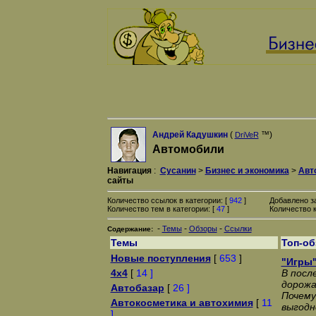
Андрей Кадушкин
(
™)
DriVeR
Автомобили
Навигация
:
Сусанин
>
Бизнес и экономика
>
Авт
сайты
Количество ссылок в категории: [
942
]
Добавлено з
Количество тем в категории: [
47
]
Количество к
-
-
-
Темы
Обзоры
Ссылки
Содержание:
Темы
Топ-о
Новые поступления
[
653
]
"Игры"
4x4
[
14 ]
В посл
дорожа
Автобазар
[
26 ]
Почему
Автокосметика и автохимия
[
11
выгодн
]