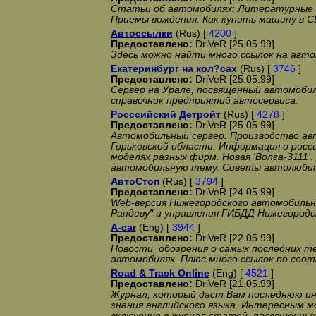
Статьи об автомобилях: Литературные п
Приемы вождения. Как купить машину в С
Автоссылки
(Rus) [
4200
]
Предоставлено:
DriVeR [25.05.99]
Здесь можно найти много ссылок на авт
Екатеринбург на кол?сах
(Rus) [
3746
]
Предоставлено:
DriVeR [25.05.99]
Сервер на Урале, посвященный автомобил
справочник предприятий автосервиса.
Росссийский Детройт
(Rus) [
4278
]
Предоставлено:
DriVeR [25.05.99]
Автомобильный сервер. Производство ав
Горьковской области. Информация о росс
моделях разных фирм. Новая 'Волга-3111
автомобильную тему. Советы автолюби
АвтоСтоп
(Rus) [
3794
]
Предоставлено:
DriVeR [24.05.99]
Web-версия Нижегородского автомобильн
Рандеву" и управления ГИБДД Нижегородс
A-car
(Eng) [
3944
]
Предоставлено:
DriVeR [22.05.99]
Новости, обозрения о самых последних те
автомобилях. Плюс много ссылок по со
Road & Track Online
(Eng) [
4521
]
Предоставлено:
DriVeR [21.05.99]
Журнал, который даст Вам последнюю ин
знания английского языка. Интересным 
включение в журнал статей, посвященных