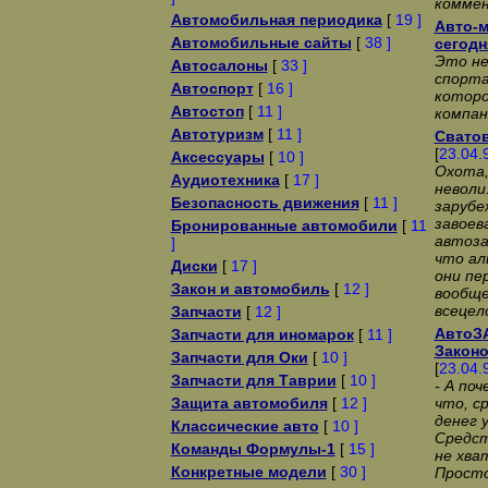
коммен
Автомобильная периодика
[
19 ]
Авто-м
Автомобильные сайты
[
38 ]
сегодн
Это не
Автосалоны
[
33 ]
спорта
Автоспорт
[
16 ]
которо
Автостоп
[
11 ]
компан
Автотуризм
[
11 ]
Сватов
[
23.04.
Аксессуары
[
10 ]
Охота,
Аудиотехника
[
17 ]
неволи
Безопасность движения
[
11 ]
заpyбе
завоев
Бронированные автомобили
[
11
автоза
]
что а
Диски
[
17 ]
они пе
Закон и автомобиль
[
12 ]
вообще
всецел
Запчасти
[
12 ]
АвтоЗА
Запчасти для иномарок
[
11 ]
Законо
Запчасти для Оки
[
10 ]
[
23.04.
Запчасти для Таврии
[
10 ]
- А по
Защита автомобиля
[
12 ]
что, с
денег 
Классические авто
[
10 ]
Сpедст
Команды Формулы-1
[
15 ]
не хва
Конкретные модели
[
30 ]
Пpосто