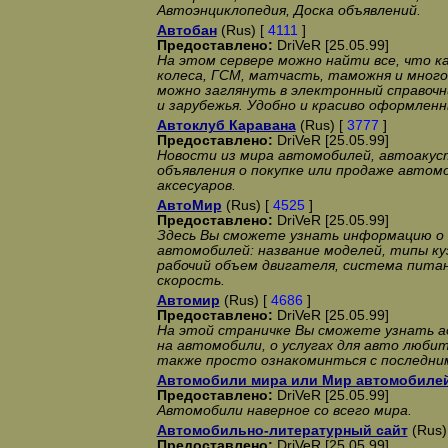
Автоэнциклопедия, Доска объявлений.
Автобан
(Rus) [
4111
]
Предоставлено:
DriVeR [25.05.99]
На этом сервере можно найти все, что к
колеса, ГСМ, матчасть, таможня и много
можно заглянуть в электронный справочн
и зарубежья. Удобно и красиво оформленн
Автоклуб Каравана
(Rus) [
3777
]
Предоставлено:
DriVeR [25.05.99]
Новости из мира автомобилей, автоакус
объявления о покупке или продаже автом
аксесуаров.
АвтоМир
(Rus) [
4525
]
Предоставлено:
DriVeR [25.05.99]
Здесь Вы сможете узнать информацию о 
автомобилей: название моделей, типы ку
рабочий объем двигателя, система питан
скорость.
Автомир
(Rus) [
4686
]
Предоставлено:
DriVeR [25.05.99]
На этой страничке Вы сможете узнать а
на автомобили, о услугах для авто любит
также просто ознакоминться с последни
Автомобили мира или Мир автомобиле
Предоставлено:
DriVeR [25.05.99]
Автомобили наверное со всего мира.
Автомобильно-литературный сайт
(Rus)
Предоставлено:
DriVeR [25.05.99]