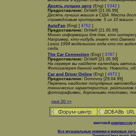
Десять лучших авто
(Eng) [
5342
]
Предоставлено:
DriVeR [21.05.99]
Десять лучших машин в США. Места дос
справедливым критериям. 5 из 10 машин 
AutoFan
(Eng) [
4752
]
Предоставлено:
DriVeR [21.05.99]
Много информации для тех, кто интерес
Например, кто-нибудь знает что Daewoo
Lexus 1999 модельного года кто-то видел
сюда.
The Car Connection
(Eng) [
3787
]
Предоставлено:
DriVeR [21.05.99]
На сервере вы найдете календарь автоса
Фотогалерея данной недели. Новости, об
Car and Driver Online
(Eng) [
4972
]
Предоставлено:
Domovoy [29.04.99]
Перечень наиболее популярных автомобил
технических характеристик, рейтингом 
фотографиями, дорожными тестами, пок
next 20 >>
винтовой
компрессор
к
Все музыкальные новинки и мировые хиты
Download best music hit