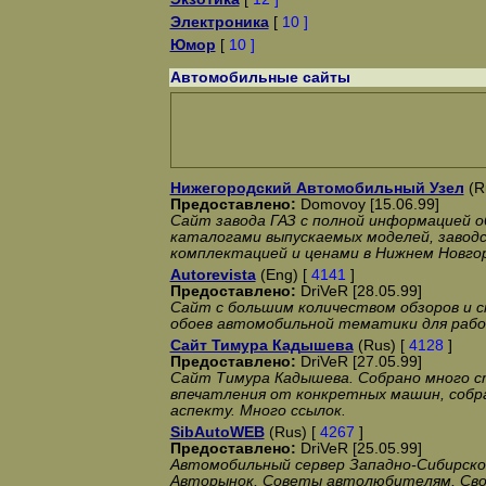
Электроника
[
10 ]
Юмор
[
10 ]
Автомобильные сайты
Нижегородский Автомобильный Узел
(R
Предоставлено:
Domovoy [15.06.99]
Сайт завода ГАЗ с полной информацией о
каталогами выпускаемых моделей, заводс
комплектацией и ценами в Нижнем Новго
Autorevista
(Eng) [
4141
]
Предоставлено:
DriVeR [28.05.99]
Сайт с большим количеством обзоров и 
обоев автомобильной тематики для рабо
Сайт Тимура Кадышева
(Rus) [
4128
]
Предоставлено:
DriVeR [27.05.99]
Сайт Тимура Кадышева. Собрано много с
впечатления от конкретных машин, собр
аспекту. Много ссылок.
SibAutoWEB
(Rus) [
4267
]
Предоставлено:
DriVeR [25.05.99]
Автомобильный сервер Западно-Сибирско
Авторынок, Советы автолюбителям, Сво