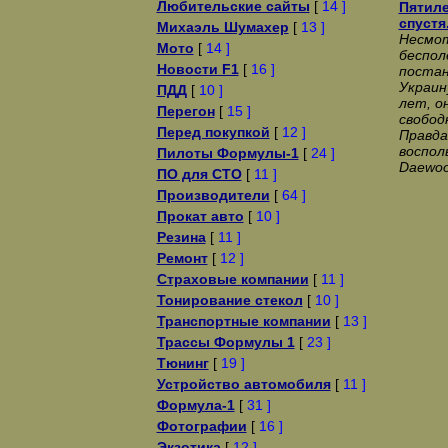
Любительские сайты
[
14 ]
Пятиле
спустя
Михаэль Шумахер
[
13 ]
Несмот
Мото
[
14 ]
беспол
Новости F1
[
16 ]
постан
Украин
ПДД
[
10 ]
лет, о
Перегон
[
15 ]
свобод
Перед покупкой
[
12 ]
Правда
воспол
Пилоты Формулы-1
[
24 ]
Daewoo
ПО для СТО
[
11 ]
Производители
[
64 ]
Прокат авто
[
10 ]
Резина
[
11 ]
Ремонт
[
12 ]
Страховые компании
[
11 ]
Тонирование стекол
[
10 ]
Транспортные компании
[
13 ]
Трассы Формулы 1
[
23 ]
Тюнинг
[
19 ]
Устройство автомобиля
[
11 ]
Формула-1
[
31 ]
Фотографии
[
16 ]
Экзотика
[
12 ]