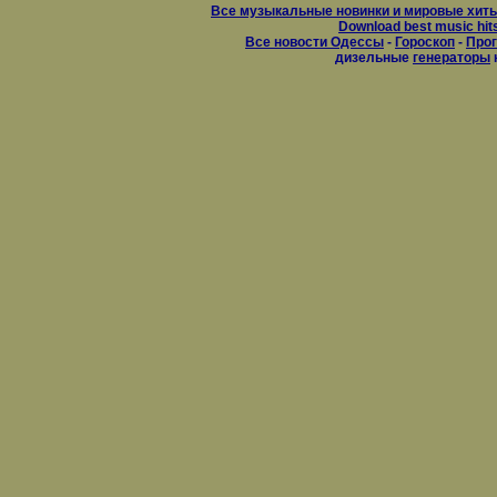
Все музыкальные новинки и мировые хиты
Download best music hit
Все новости Одессы
-
Гороскоп
-
Прог
дизельные
генераторы