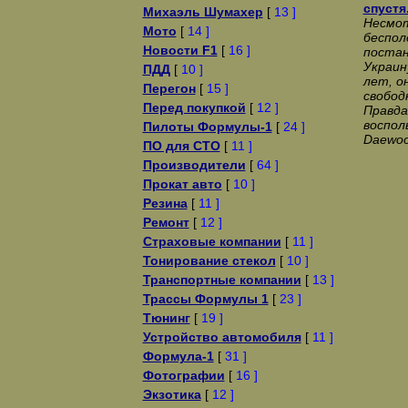
спустя
Михаэль Шумахер
[
13 ]
Несмот
Мото
[
14 ]
беспол
Новости F1
[
16 ]
постан
Украин
ПДД
[
10 ]
лет, о
Перегон
[
15 ]
свобод
Перед покупкой
[
12 ]
Правда
воспол
Пилоты Формулы-1
[
24 ]
Daewoo
ПО для СТО
[
11 ]
Производители
[
64 ]
Прокат авто
[
10 ]
Резина
[
11 ]
Ремонт
[
12 ]
Страховые компании
[
11 ]
Тонирование стекол
[
10 ]
Транспортные компании
[
13 ]
Трассы Формулы 1
[
23 ]
Тюнинг
[
19 ]
Устройство автомобиля
[
11 ]
Формула-1
[
31 ]
Фотографии
[
16 ]
Экзотика
[
12 ]