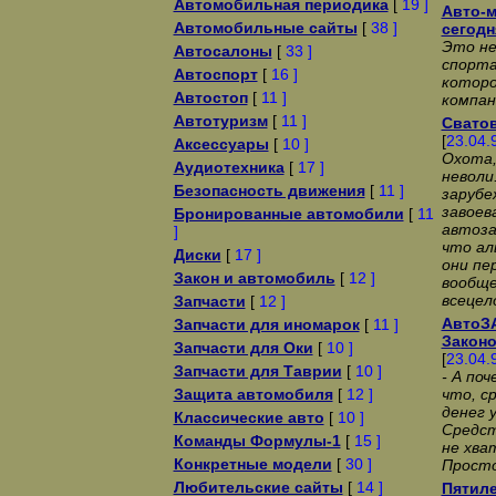
Автомобильная периодика
[
19 ]
Авто-м
Автомобильные сайты
[
38 ]
сегодн
Это не
Автосалоны
[
33 ]
спорта
Автоспорт
[
16 ]
которо
Автостоп
[
11 ]
компан
Автотуризм
[
11 ]
Сватов
[
23.04.
Аксессуары
[
10 ]
Охота,
Аудиотехника
[
17 ]
неволи
Безопасность движения
[
11 ]
заpyбе
завоев
Бронированные автомобили
[
11
автоза
]
что а
Диски
[
17 ]
они пе
Закон и автомобиль
[
12 ]
вообще
всецел
Запчасти
[
12 ]
АвтоЗА
Запчасти для иномарок
[
11 ]
Законо
Запчасти для Оки
[
10 ]
[
23.04.
Запчасти для Таврии
[
10 ]
- А по
Защита автомобиля
[
12 ]
что, с
денег 
Классические авто
[
10 ]
Сpедст
Команды Формулы-1
[
15 ]
не хва
Конкретные модели
[
30 ]
Пpосто
Любительские сайты
[
14 ]
Пятиле