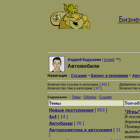
Андрей Кадушкин
(
™)
DriVeR
Автомобили
Навигация
:
Сусанин
>
Бизнес и экономика
>
Авт
Количество ссылок в категории: [
942
]
Добавлено з
Количество тем в категории: [
47
]
Количество к
-
-
-
Темы
Обзоры
Ссылки
Содержание:
Темы
Топ-о
Новые поступления
[
653
]
"Игры"
4x4
[
14 ]
В посл
дорожа
Автобазар
[
26 ]
Почему
Автокосметика и автохимия
[
11
выгодн
]
коммен