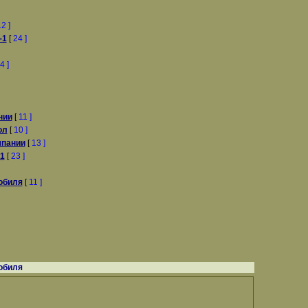
2 ]
-1
[
24 ]
4 ]
нии
[
11 ]
ол
[
10 ]
мпании
[
13 ]
1
[
23 ]
обиля
[
11 ]
обиля