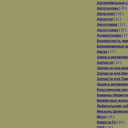
Автомобильные с
Автосалоны
[
33 ]
Автоспорт
[
16 ]
Автостоп
[
11 ]
Автотуризм
[
11 ]
Аксессуары
[
10 ]
Аудиотехника
[
17 
Безопасность дв
Бронированные а
Диски
[
17 ]
Закон и автомоби
Запчасти
[
12 ]
Запчасти для ино
Запчасти для Оки
Запчасти для Тав
Защита автомоби
Классические авт
Команды Формул
Конкретные моде
Любительские са
Михаэль Шумахе
Мото
[
14 ]
Новости F1
[
16 ]
ПДД
[
10 ]