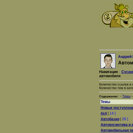
Андрей 
Авто
Навигация
:
Сусан
автомобиля
Количество ссылок в к
Количество тем в кате
-
Темы
Содержание:
Темы
Новые поступлен
4x4
[
14 ]
Автобазар
[
26 ]
Автокосметика и 
Автомобильная п