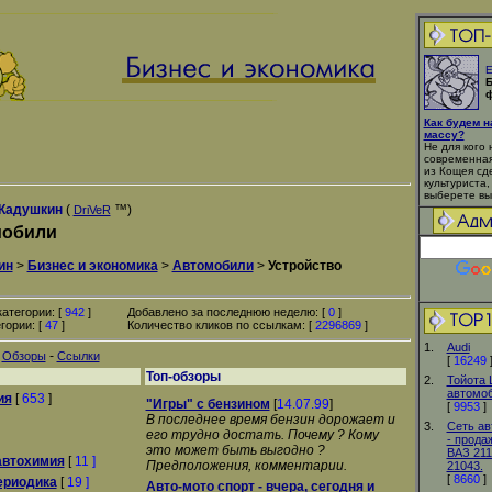
Е
Б
ф
Как будем 
массу?
Не для кого 
современная
из Кощея сд
культуриста,
выберете вы
Кадушкин
(
™)
DriVeR
мобили
ин
>
Бизнес и экономика
>
Автомобили
>
Устройство
атегории: [
942
]
Добавлено за последнюю неделю: [
0
]
гории: [
47
]
Количество кликов по ссылкам: [
2296869
]
1.
Audi
-
-
Обзоры
Ссылки
[
16249
Топ-обзоры
2.
Тойота 
автомоб
ия
[
653
]
"Игры" с бензином
[
14.07.99
]
[
9953
]
В последнее время бензин дорожает и
3.
Сеть ав
его трудно достать. Почему ? Кому
- прода
это может быть выгодно ?
ВАЗ 211
автохимия
[
11 ]
Предположения, комментарии.
21043.
[
8660
]
ериодика
[
19 ]
Авто-мото спорт - вчера, сегодня и