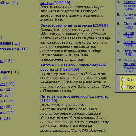
4.
Купля-п
завтра
[
26.05.99
]
айты
[
38 ]
на серв
Это не просто направление спорта,
[
8494
]
это целая индустрия, в которой
5.
Автомо
задействованы тысячи компаний и
[
7840
]
мелких фирм.
6.
Chenush
Сватовство по автозазовски
[
23.04.99
]
[
7633
]
Охота, как говоpится, пyще неволи.
7.
Clarion
Идея сделать ставкy на заpyбежнyю
[
7518
]
]
помощь вскоpе завоевала yмы и сеpдца
8.
Auto by 
автозаводцев настолько сильно, что
ижения
[
11 ]
[
7378
]
альтеpнативные пpоекты они
втомобили
[
11 ]
пеpестали воспpинимать вообще.
9.
Погрузч
[
7284
]
Взоpы "АвтоЗАЗа" всецело
yстpемились за гpаницy.
10.
Москва,
ль
[
12 ]
Независ
АвтоЗАЗ + Daewoo = Закономерный
Mazda c
результат ?
[
23.04.99
]
[
7163
]
марок
[
11 ]
- А почемy так вышло-то? У вас что,
[
10 ]
сpедствов нетy? То есть денег y вас
нехватает. - Сpедства y нас есть. У
рии
[
10 ]
нас yма не хватает. Э.Успенский. "Зима
ля
[
12 ]
в Пpостоквашино".
о
[
10 ]
Пятилетнее ограничение. Год спустя.
[
21.04.99
]
ы-1
[
15 ]
Несмотря на заявления о
ли
[
30 ]
бесполезности прошлогоднего
йты
[
14 ]
постановления о запрете ввоза в
Украину автомобилей старше 5 лет,
р
[
13 ]
оно все-таки создало свободную нишу
на рынке. Правда, ею пока не
воспользовалось "АвтоЗАЗ-Daewoo".