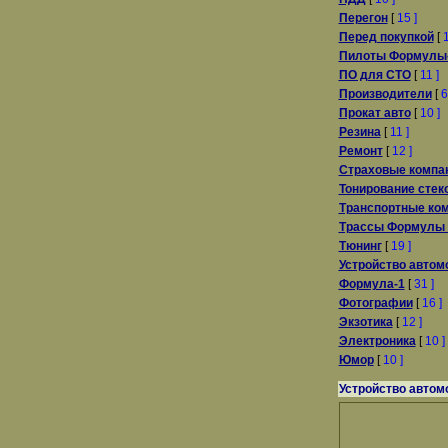
Перегон
[
15 ]
Перед покупкой
[
1
Пилоты Формулы
ПО для СТО
[
11 ]
Производители
[
6
Прокат авто
[
10 ]
Резина
[
11 ]
Ремонт
[
12 ]
Страховые компа
Тонирование стек
Транспортные ко
Трассы Формулы 
Тюнинг
[
19 ]
Устройство автом
Формула-1
[
31 ]
Фотографии
[
16 ]
Экзотика
[
12 ]
Электроника
[
10 ]
Юмор
[
10 ]
Устройство автом