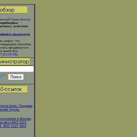
вгений Гурин (korvin)
одибилдинг,
итнесс, атлетизм
набирать мышечную
не секрет, что
 медицина способна
елать продвинутого
 а какой путь
? [
14.06.06
]
]
Центр Киев. Продажа
илей Тоyota.
тосалонов в Москве
жа авто ВАЗ 2110,
1, ВАЗ 2123, ВАЗ