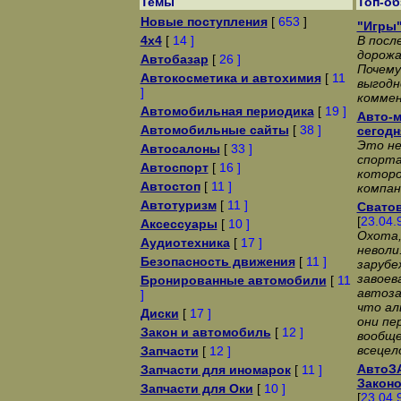
Темы
Топ-о
Новые поступления
[
653
]
"Игры"
4x4
[
14 ]
В посл
дорожа
Автобазар
[
26 ]
Почему
Автокосметика и автохимия
[
11
выгодн
]
коммен
Автомобильная периодика
[
19 ]
Авто-м
Автомобильные сайты
[
38 ]
сегодн
Это не
Автосалоны
[
33 ]
спорта
Автоспорт
[
16 ]
которо
Автостоп
[
11 ]
компан
Автотуризм
[
11 ]
Сватов
[
23.04.
Аксессуары
[
10 ]
Охота,
Аудиотехника
[
17 ]
неволи
Безопасность движения
[
11 ]
заpyбе
завоев
Бронированные автомобили
[
11
автоза
]
что а
Диски
[
17 ]
они пе
Закон и автомобиль
[
12 ]
вообще
всецел
Запчасти
[
12 ]
АвтоЗА
Запчасти для иномарок
[
11 ]
Законо
Запчасти для Оки
[
10 ]
[
23.04.