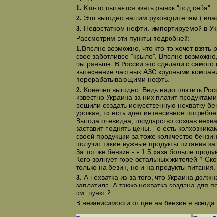
1.
Кто-то пытается взять рынок "под себя" .
2.
Это выгодно нашим руководителям ( влас
3.
Недостатком нефти, импортируемой в Укр
Рассмотрим эти пункты подробней:
1.
Вполне возможно, что кто-то хочет взять
свое заботливое "крыло". Вполне возможно,
бы раньше. В России это сделали с самого 
вытеснение частных АЗС крупными компа
перерабатывающими нефть.
2.
Конечно выгодно. Ведь надо платить Росси
известно Украина за них платит продуктами
решили создать искусственную нехватку бе
урожая, то есть идет интенсивное потребле
Выгода очевидна, государство создав нехв
заставит поднять цены. То есть колхозника
своей продукции за тоже количество бензин
получит такие нужные продукты питания за
За тот же бензин - в 1.5 раза больше продук
Кого волнует горе остальных жителей ? Ско
только на безин, но и на продукты питания.
3.
А нехватка из-за того, что Украина должн
заплатила. А также нехватка создана для п
см. пункт 2.
В независимости от цен на бензин я всегда