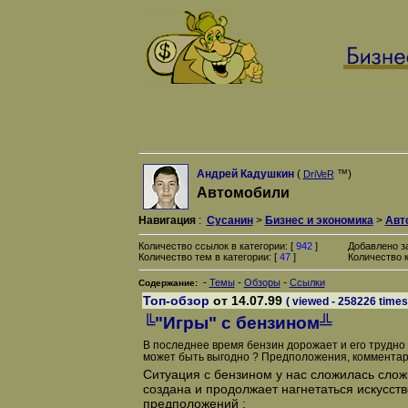
Андрей Кадушкин
(
™)
DriVeR
Автомобили
Навигация
:
Сусанин
>
Бизнес и экономика
>
Авт
Количество ссылок в категории: [
942
]
Добавлено з
Количество тем в категории: [
47
]
Количество к
-
-
-
Темы
Обзоры
Ссылки
Содержание:
Топ-обзор
от 14.07.99
( viewed - 258226 times
╚"Игры" с бензином╩
В последнее время бензин дорожает и его трудно 
может быть выгодно ? Предположения, комментар
Ситуация с бензином у нас сложилась слож
создана и продолжает нагнетаться искусств
предположений :