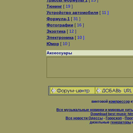
Трассы Формулы 1
[
23 ]
Тюнинг
[
19 ]
Устройство автомобиля
[
11 ]
Формула-1
[
31 ]
Фотографии
[
16 ]
Экзотика
[
12 ]
Электроника
[
10 ]
Юмор
[
10 ]
Аксессуары
винтовой
компрессор
к
Все музыкальные новинки и мировые хиты
Download best music hit
Все новости Одессы
-
Гороскоп
-
Прог
дизельные
генераторы