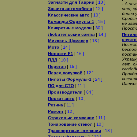
Запчасти для Таврии
[
10 ]
- А по
Защита автомобиля
[
12 ]
что, с
денег 
Классические авто
[
10 ]
Сpедст
Команды Формулы-1
[
15 ]
не хва
Конкретные модели
[
30 ]
Пpосто
Любительские сайты
[
14 ]
Пятиле
спустя
Михаэль Шумахер
[
13 ]
Несмот
Мото
[
14 ]
беспол
Новости F1
[
16 ]
постан
Украин
ПДД
[
10 ]
лет, о
Перегон
[
15 ]
свобод
Перед покупкой
[
12 ]
Правда
воспол
Пилоты Формулы-1
[
24 ]
Daewoo
ПО для СТО
[
11 ]
Производители
[
64 ]
Прокат авто
[
10 ]
Резина
[
11 ]
Ремонт
[
12 ]
Страховые компании
[
11 ]
Тонирование стекол
[
10 ]
Транспортные компании
[
13 ]